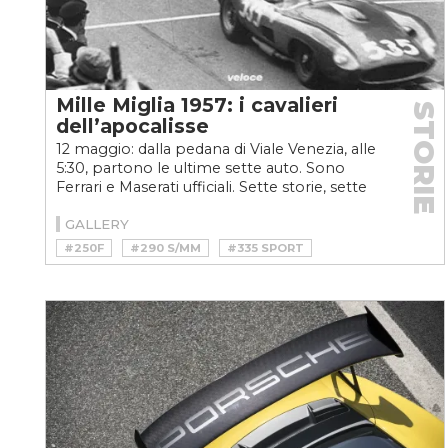
Mille Miglia 1957: i cavalieri
STORIE
dell’apocalisse
12 maggio: dalla pedana di Viale Venezia, alle
5:30, partono le ultime sette auto. Sono
Ferrari e Maserati ufficiali. Sette storie, sette
carriere,...
GALLERY
#250F
#290 S/MM
#335 SPORT
#450 S
#450 SPORT
#BRESCIA
#CASTELLOTTI
#COLLINS
#FERRARI
#FORMULA 1
#GREGORY
#LINDA CHRISTIAN
#MASERATI
#MERCEDES
#MILLE MIGLIA
#MUSSO
#PORSCHE
#SCARLATTI
#SEBRING
#SPORT
#STIRLING MOSS
#TARUFFI