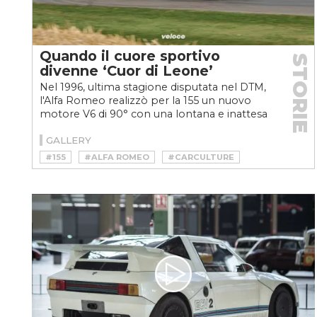
Quando il cuore sportivo
STORIE
divenne ‘Cuor di Leone’
Nel 1996, ultima stagione disputata nel DTM,
l'Alfa Romeo realizzò per la 155 un nuovo
motore V6 di 90° con una lontana e inattesa
parentela
GALLERY
#155
#ALFA ROMEO
#CARCULTURE
#DTM
#MAN
#PEUGEOT
#PRV
#RACE
#SERGIO LIMONE
#SPORT
#V6
#V6 BUSSO
#V8
#VINTAGE