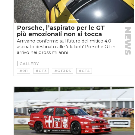
Porsche, l’aspirato per le GT
NEWS
più emozionali non si tocca
Arrivano conferme sul futuro del mitico 4.0
aspirato destinato alle ‘ululanti’ Porsche GT in
arrivo nei prossimi anni
GALLERY
#911
#GT3
#GT3 RS
#GT4
#ICON
#NEWS
#PORSCHE
#SPORT