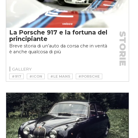
La Porsche 917 e la fortuna del
STORIE
principiante
Breve storia di un’auto da corsa che in verità
è anche qualcosa di più
GALLERY
#917
#ICON
#LE MANS
#PORSCHE
#RACE
#SPORT
#STORY