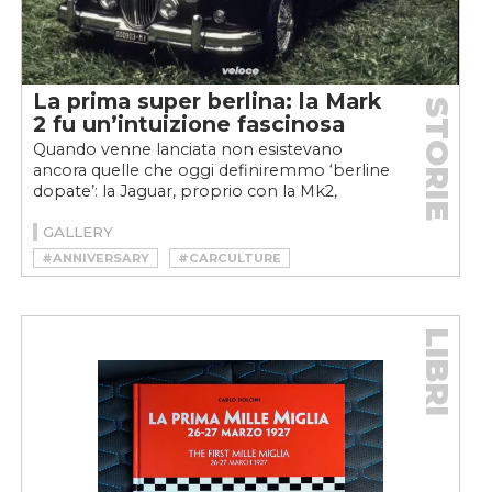
La prima super berlina: la Mark
STORIE
2 fu un’intuizione fascinosa
Quando venne lanciata non esistevano
ancora quelle che oggi definiremmo ‘berline
dopate’: la Jaguar, proprio con la Mk2,
anticipa un trend che...
GALLERY
#ANNIVERSARY
#CARCULTURE
#JAGUAR
#MARK 2
#MIKE HAWTHORN
#MK2
#SPORT
#STORY
LIBRI