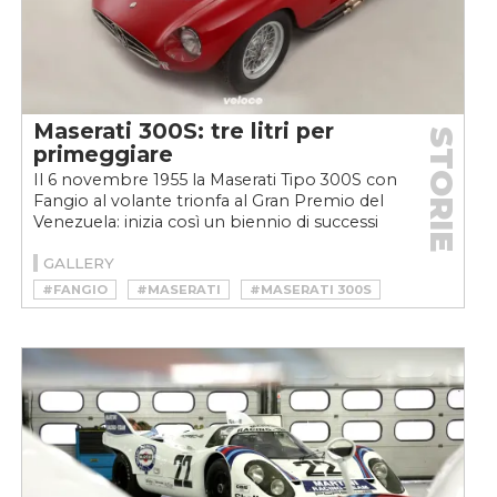
Maserati 300S: tre litri per
STORIE
primeggiare
Il 6 novembre 1955 la Maserati Tipo 300S con
Fangio al volante trionfa al Gran Premio del
Venezuela: inizia così un biennio di successi
che contribuiranno...
GALLERY
#FANGIO
#MASERATI
#MASERATI 300S
#MOTORSPORT
#NÜRBURGRING
#PIETRO TARUFFI
#RACING
#SPORT
#STIRLING MOSS