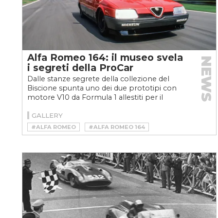
Alfa Romeo 164: il museo svela
NEWS
i segreti della ProCar
Dalle stanze segrete della collezione del
Biscione spunta uno dei due prototipi con
motore V10 da Formula 1 allestiti per il
campionato Production...
GALLERY
#ALFA ROMEO
#ALFA ROMEO 164
#SPORT