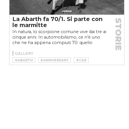
La Abarth fa 70/1. Si parte con
STORIE
le marmitte
In natura, lo scorpione comune vive dai tre ai
cinque anni. In automobilismo, ce n’è uno
che ne ha appena compiuti 70: quello
dell’Abarth. Uno...
GALLERY
#ABARTH
#ANNIVERSARY
#CAR
#CARCULTURE
#CARLO ABARTH
#ENZO FERRARI
#MAN
#RACE
#SPORT
#STORY
#VINTAGE