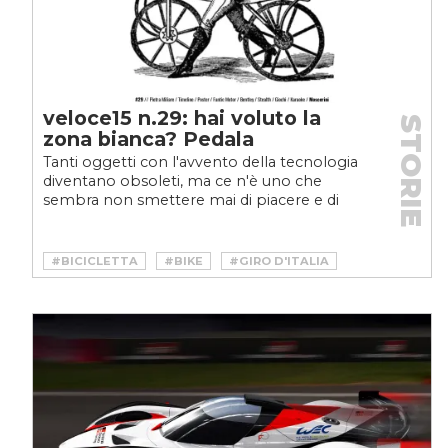
veloce15 n.29: hai voluto la
STORIE
zona bianca? Pedala
Tanti oggetti con l'avvento della tecnologia
diventano obsoleti, ma ce n'è uno che
sembra non smettere mai di piacere e di
trovare scopi e utilizzi:...
#BICICLETTA
#BIKE
#GIRO D'ITALIA
#MICROMOBILITÀ
#MOBILITÀ SOSTENIBILE
#SPORT
#VELOCEKW