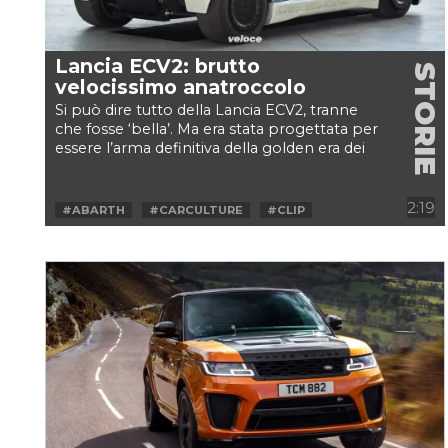
Lancia ECV2: brutto
STORIE
velocissimo anatroccolo
Si può dire tutto della Lancia ECV2, tranne
che fosse ‘bella’. Ma era stata progettata per
essere l’arma definitiva della golden era dei
rally:...
2:19
#ABARTH
#CARCULTURE
#CLIP
#DELTA
#ECV2
#LANCIA
#S4
#SPORT
#VINTAGE