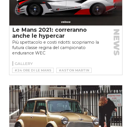
Le Mans 2021: correranno
NEWS
anche le hypercar
Più spettacolo e costi ridotti: scopriamo la
futura classe regina del campionato
endurance WEC
GALLERY
#24 ORE DI LE MANS
#ASTON MARTIN
#AUDI
#COSWORTH
#GAZOO RACING
#GR SUPERSPORT
#HYBRID
#HYPERCAR
#LE MANS
#PORSCHE
#RACE
#SCG 007
#SCUDERIA GLICKENHAUS
#SPORT
#TOYOTA
#TS050
#VALKYRIE
#WEC