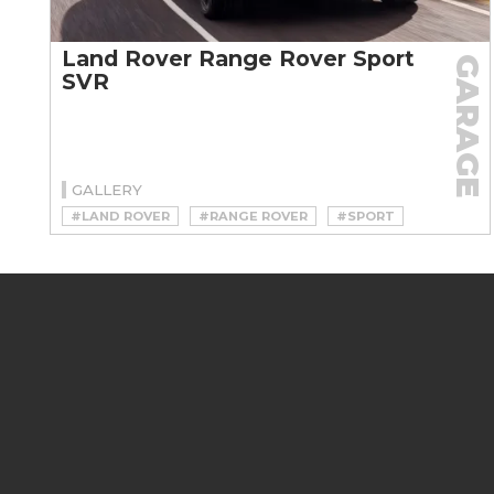
Land Rover Range Rover Sport
GARAGE
SVR
GALLERY
#LAND ROVER
#RANGE ROVER
#SPORT
#SVR