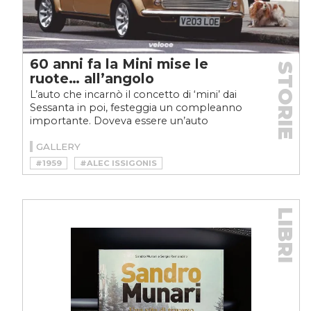
60 anni fa la Mini mise le
STORIE
ruote… all’angolo
L’auto che incarnò il concetto di ‘mini’ dai
Sessanta in poi, festeggia un compleanno
importante. Doveva essere un’auto
semplicemente piccola,...
GALLERY
#1959
#ALEC ISSIGONIS
#ANNIVERSARY
#CAR
#CARCULTURE
#COOPER
#ICON
#MAN
#MINI
#MONTECARLO
#RACE
#SPORT
LIBRI
#STORY
#VINTAGE