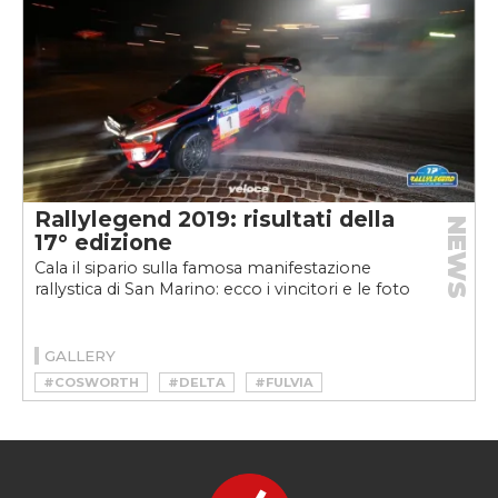
#STRATOS
#TRIBUTO VELOCE
#VELOCE
#ZONDA
Rallylegend 2019: risultati della
NEWS
17° edizione
Cala il sipario sulla famosa manifestazione
rallystica di San Marino: ecco i vincitori e le foto
GALLERY
#COSWORTH
#DELTA
#FULVIA
#IMPREZA
#INTEGRALE
#KADETT
#RALLY
#RALLYLEGEND
#STRATOS
#WRC