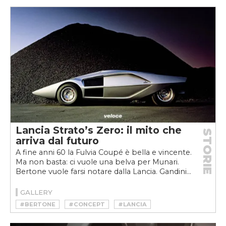
#PROTOTIPO
#STRATOS
Lancia Strato’s Zero: il mito che
STORIE
arriva dal futuro
A fine anni 60 la Fulvia Coupé è bella e vincente.
Ma non basta: ci vuole una belva per Munari.
Bertone vuole farsi notare dalla Lancia. Gandini...
GALLERY
#BERTONE
#CONCEPT
#LANCIA
#LANCIA STRATO'S ZERO
#MOTORSPORT
#PROTOTIPO
#RALLY
#STRATO'S ZERO