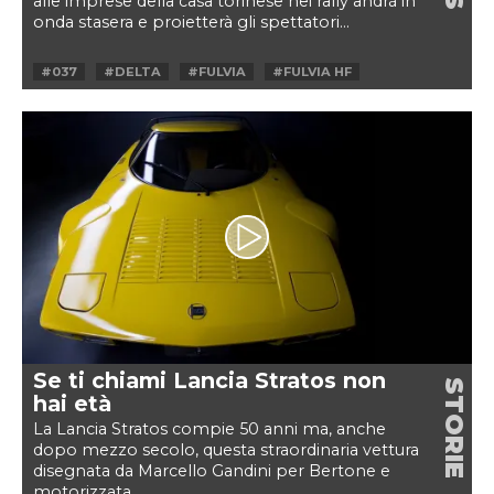
alle imprese della casa torinese nei rally andrà in
onda stasera e proietterà gli spettatori...
#037
#DELTA
#FULVIA
#FULVIA HF
#LANCIA
#RALLY
#SKY
#STRATOS
Se ti chiami Lancia Stratos non
STORIE
hai età
La Lancia Stratos compie 50 anni ma, anche
dopo mezzo secolo, questa straordinaria vettura
disegnata da Marcello Gandini per Bertone e
motorizzata...