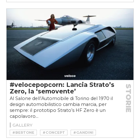
#LANCIA STRATOS ALL'ASTA
#LANCIA STRATOS REPLICA
#LANCIA STRATOS RM SOTHEBY'S
#LB SPECIALIST CARS
#REPLICA
#STRATOS
#velocepopcorn: Lancia Strato’s
STORIE
Zero, la ‘semovente’
Al Salone dell’Automobile di Torino del 1970 il
design automobilistico cambia marcia, per
sempre: il prototipo Strato’s HF Zero è un
capolavoro...
GALLERY
#BERTONE
#CONCEPT
#GANDINI
#LANCIA STRATOS
#MARCELLO GANDINI