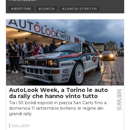
#BERTONE
#LANCIA
#LANCIA STRATOS
#STRATOS
#STRATOS HF
AutoLook Week, a Torino le auto
NEWS
da rally che hanno vinto tutto
Tra i 50 bolidi esposti in piazza San Carlo fino a
domenica 11 settembre brillano le regine dei
grandi rally
GALLERY