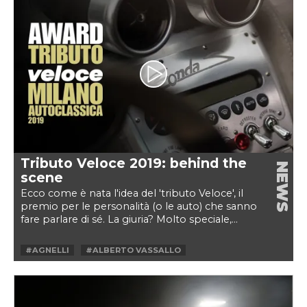
#STRATOS
Tributo Veloce 2019: behind the
NEWS
scene
Ecco come è nata l'idea del 'tributo Veloce', il
premio per le personalità (o le auto) che sanno
fare parlare di sé. La giuria? Molto speciale,...
#AGNELLI
#ALBERTO VASSALLO
#ANONIMA TAPULLI
#CAR & VINTAGE
#COUNTACH
#FILM
#HORACIO PAGANI
#MIKE ROBINSON
#MILANO AUTOCLASSICA