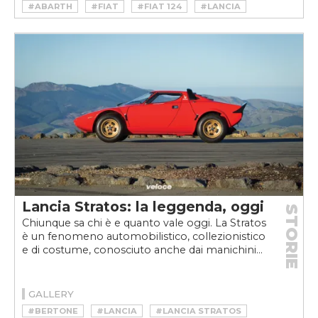
#ABARTH
#FIAT
#FIAT 124
#LANCIA
#LANCIA 037
#LANCIA STRATOS
#RALLY
#STRATOS
#TOYOTA
#TOYOTA CELICA
Lancia Stratos: la leggenda, oggi
STORIE
Chiunque sa chi è e quanto vale oggi. La Stratos
è un fenomeno automobilistico, collezionistico
e di costume, conosciuto anche dai manichini...
GALLERY
#BERTONE
#LANCIA
#LANCIA STRATOS