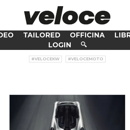
DEO
TAILORED
OFFICINA
LIBR
LOGIN
#VELOCEKW
#VELOCEMOTO