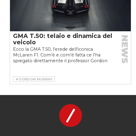
GMA T.50: telaio e dinamica del
NEWS
veicolo
Ecco la GMA T.50, l'erede dell'iconica
McLaren F1. Com'è e com'è fatta ce l'ha
spiegato direttamente il professor Gordon
Murray. Qui scopriamo...
#GORDON MURRAY
#GORDON MURRAY AUTOMOTIVE
#GORDON MURRAY DESIGN
#HYPERCAR
#SUPERCAR
#T.50
#T50