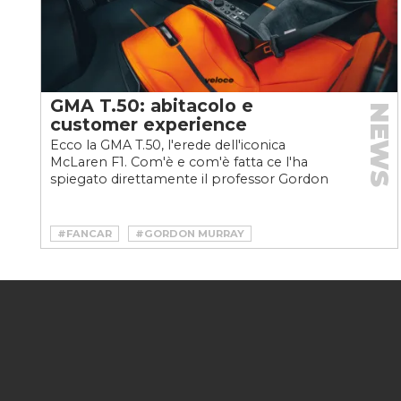
GMA T.50: abitacolo e
NEWS
customer experience
Ecco la GMA T.50, l'erede dell'iconica
McLaren F1. Com'è e com'è fatta ce l'ha
spiegato direttamente il professor Gordon
Murray. Qui scopriamo...
#FANCAR
#GORDON MURRAY
#GORDON MURRAY AUTOMOTIVE
#GORDON MURRAY DESIGN
#HYPERCAR
#SUPERCAR
#T.50
#T50