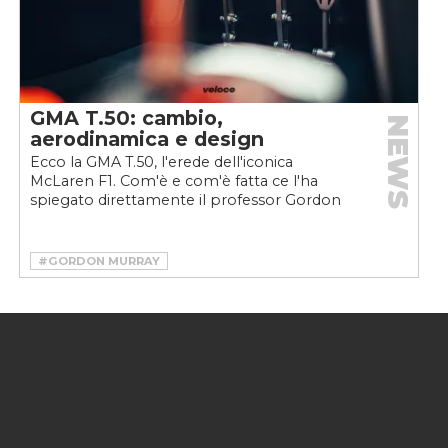
GMA T.50: cambio,
NEWS
aerodinamica e design
Ecco la GMA T.50, l'erede dell'iconica
McLaren F1. Com'è e com'è fatta ce l'ha
spiegato direttamente il professor Gordon
Murray. Qui scopriamo...
#GORDON MURRAY
#GORDON MURRAY AUTOMOTIVE
#GORDON MURRAY DESIGN
#HYPERCAR
#SUPERCAR
#T.50
#T50