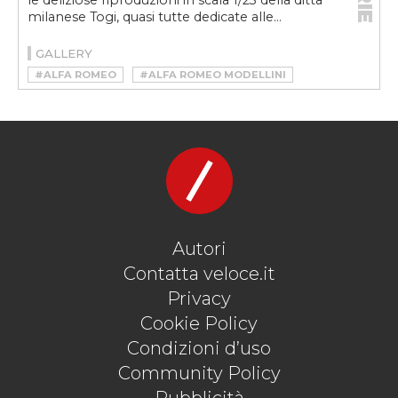
le deliziose riproduzioni in scala 1/23 della ditta
milanese Togi, quasi tutte dedicate alle...
GALLERY
#ALFA ROMEO
#ALFA ROMEO MODELLINI
#AUTOMOBILINA
#MOSTRA MODELLINI MUSEO ALFA ROMEO
#MUSEO ALFA ROMEO
#TOGI
#TONINO LORENZINI
Autori
Contatta veloce.it
Privacy
Cookie Policy
Condizioni d’uso
Community Policy