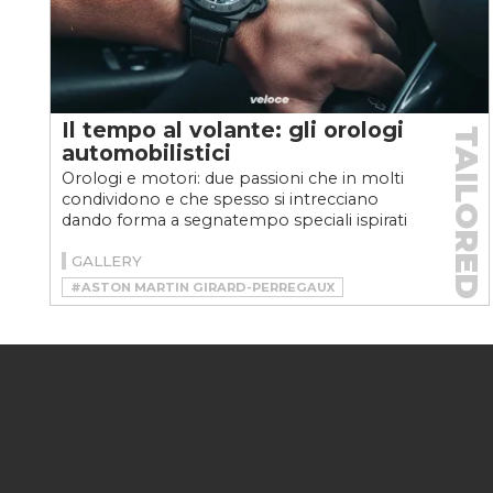
Il tempo al volante: gli orologi
TAILORED
automobilistici
Orologi e motori: due passioni che in molti
condividono e che spesso si intrecciano
dando forma a segnatempo speciali ispirati
alle auto o alle...
GALLERY
#ASTON MARTIN GIRARD-PERREGAUX
#BREITLING
#BREITLING TOP TIME CLASSIC CARS
#CHRONORIS
#GIRARD-PERREGAUX LAUREATO ASTON MARTIN
#LAUREATO CHRONOGRAPH ASTON MARTIN EDITION
#ORIS CHRONORIS
#OROLOGI
#OROLOGI ISPIRATI AI MOTORI
#OROLOGIO
#OROLOGIO ASTON MARTIN