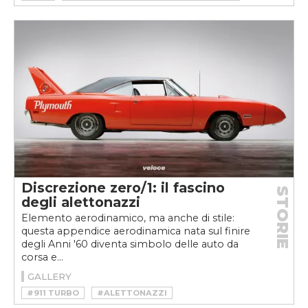
#FUORI CONCORSO
#FUORI CONCORSO TURBO
#FUORI CONCORSO TURBO 2021
#HOMOLOGATION SPECIAL
#LANCIA HYENA
#PEUGEOT 205 T16
#PEUGEOT 205 TURBO 16
#PORSCHE 911 GT1 STRASSENVERSION
#TOYOTA 2JZ
#TOYOTA SUPRA
#TURBO
Discrezione zero/1: il fascino
STORIE
degli alettonazzi
Elemento aerodinamico, ma anche di stile:
questa appendice aerodinamica nata sul finire
degli Anni '60 diventa simbolo delle auto da
corsa e...
GALLERY
#911 TURBO
#ALETTONAZZI
#ALETTONAZZIWEEKVELOCE
#ALETTONE