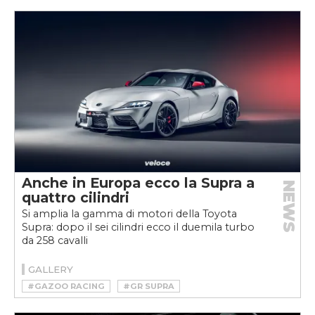
#BERTONE
#BERTONE PANTHER
#BMW M3
#COSWORTH
#DODGE CHARGER
#FERRARI
#FERRARI F40
#FERRARI F50
#FERRARI GTO EVOLUZIONE
#FORD
#GTO
#HOTHATCH
#JDM
#M3 E30
#MANSOUR OJJEH
#MUSCLE CAR
#PLAYMOUTH ROAD RUNNER SUPERBIRD
#PORSCHE
#PORSCHE 935
#RS 500
#SIERRA RS COSWORTH
#SPOILER
#SUPRA
#TOYOTA SUPRA
#WEEKVELOCE
Anche in Europa ecco la Supra a
NEWS
quattro cilindri
Si amplia la gamma di motori della Toyota
Supra: dopo il sei cilindri ecco il duemila turbo
da 258 cavalli
GALLERY
#GAZOO RACING
#GR SUPRA
#QUATTRO CILINDRI
#SPORTSCAR