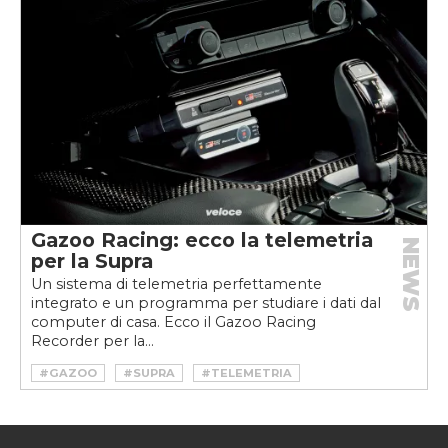
#SUPRA
#SUPRA 2.0
#TOYOTA
#TOYOTA SUPRA
Gazoo Racing: ecco la telemetria
NEWS
per la Supra
Un sistema di telemetria perfettamente
integrato e un programma per studiare i dati dal
computer di casa. Ecco il Gazoo Racing
Recorder per la...
#GAZOO
#SUPRA
#TELEMETRIA
#TOYOTA
#TOYOTA SUPRA
#TRACKDAY