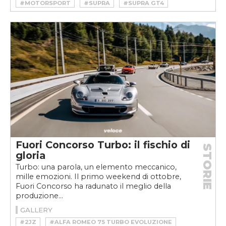
#MOTORSPORT
#SUPRA
#SUPRA GT4
#TOYOTA
#TOYOTA GR SUPRA GT4
#TOYOTA GR SUPRA GT4 50 EDITION
#TOYOTA SUPRA
#TOYOTA SUPRA GT4
Fuori Concorso Turbo: il fischio di
STORIE
gloria
Turbo: una parola, un elemento meccanico,
mille emozioni. Il primo weekend di ottobre,
Fuori Concorso ha radunato il meglio della
produzione...
GALLERY
#2JZ
#ALFA ROMEO 75 TURBO EVOLUZIONE