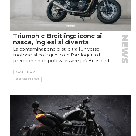
Triumph e Breitling: icone si
NEWS
nasce, inglesi si diventa
La contaminazione di stile tra l'universo
motociclistico e quello dell'orologeria di
precisione non poteva essere più British ed
elegante: ecco...
GALLERY
#BREITLING
#SPEED TWIN LIMITED EDITION
#TRIUMPH
#TRIUMPH BREITLING
#TRIUMPH SPEED TWIN LIMITED EDITION