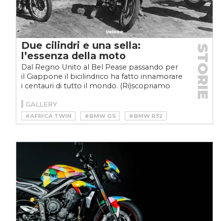
Due cilindri e una sella:
STORIE
l’essenza della moto
Dal Regno Unito al Bel Pease passando per
il Giappone il bicilindrico ha fatto innamorare
i centauri di tutto il mondo. (Ri)scopriamo
origini...
GALLERY
#AFRICA TWIN
#BMW GS
#BMW R32
#CAGIVA ELEFANT LUCKY EXPLORER
#CILINDROPEDIA
#DAKAR
#GILERA 125 B
#GUZZI QUOTA
#HILDEBRAND & WOLFMÜLLER
#JAP
#JOHN ALFRED PRESTWICH
#MARLON BRANDO
#MOTO
#SUPER TÉNÉRÉ
#TRIUMPH
#TRIUMPH BONNEVILLE
#VELOCEMOTO