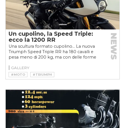
Un cupolino, la Speed Triple:
NEWS
ecco la 1200 RR
Una scultura formato cupolino... La nuova
Triumph Speed Triple RR ha 180 cavalli e
pesa meno di 200 kg, ma con delle forme
così, emoziona ancora...
GALLERY
#MOTO
#TRIUMPH
#TRIUMPH SPEED TRIPLE
#TRIUMPH SPEED TRIPLE 2021
#TRIUMPH SPEED TRIPLE RR
#TRIUMPH SPEED TRIPLE RR 2021
#VELOCEMOTO