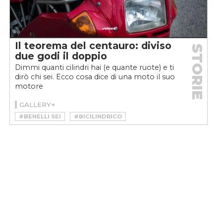
Il teorema del centauro: diviso
STORIE
due godi il doppio
Dimmi quanti cilindri hai (e quante ruote) e ti
dirò chi sei. Ecco cosa dice di una moto il suo
motore
GALLERY+
#BENELLI SEI
#BICILINDRICO
#CILINDROPEDIA
#CINQUE CILINDRI
#DUCATI
#FIAT 500
#FOUR
#HONDA
#HONDA CB 750
#LAMBORGHINI
#MONOCILINDRICO
#MOTO
#PIAGGIO VESPA
#SEI CILINDRI
#TRIUMPH
#V12
#VELOCEMOTO
#VESPA