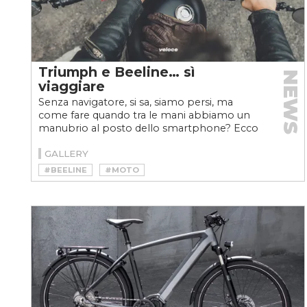
Triumph e Beeline… sì
NEWS
viaggiare
Senza navigatore, si sa, siamo persi, ma
come fare quando tra le mani abbiamo un
manubrio al posto dello smartphone? Ecco
il navigatore dei centauri,...
GALLERY
#BEELINE
#MOTO
#NAVIGATORE MOTO
#TRIUMPH
#VELOCEMOTO