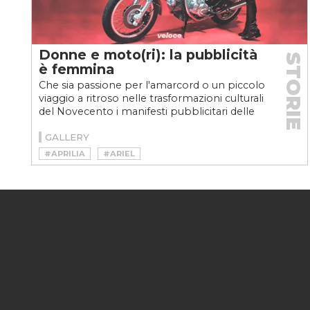
Donne e moto(ri): la pubblicità
STORIE
è femmina
Che sia passione per l'amarcord o un piccolo
viaggio a ritroso nelle trasformazioni culturali
del Novecento i manifesti pubblicitari delle
case...
GALLERY
#APRILIA
#ARIEL
#BABBO NATALE IN VESPA
#BSA BANTAM
#DUCATI
#DUE RUOTE
#GALLETTO
#ITALJET
#LAMBRETTA
#MOTO
#MOTO GUZZI
#MOTOVELOCE
#NORTON
#PIAGGIO
#PUBBLICITÀ
#RECLAME
#TRIUMPH
#VESPA
#VINTAGE