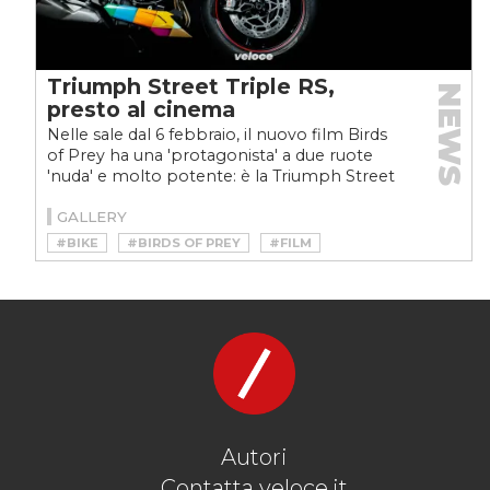
Triumph Street Triple RS,
NEWS
presto al cinema
Nelle sale dal 6 febbraio, il nuovo film Birds
of Prey ha una 'protagonista' a due ruote
'nuda' e molto potente: è la Triumph Street
Triple RS...
GALLERY
#BIKE
#BIRDS OF PREY
#FILM
#HARLEY QUINN
#MOTO
#STREET TRIPLE
#STREET TRIPLE RS
#TRIUMPH
#TRIUMPH STREET TRIPLE RS
Autori
Contatta veloce.it