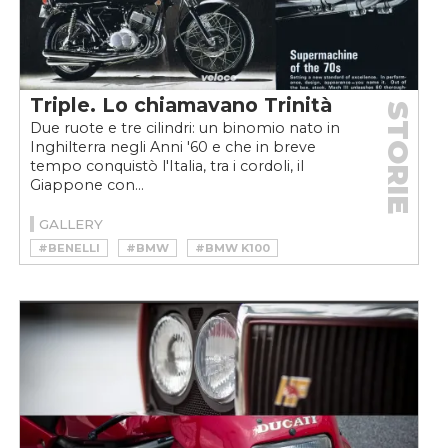
Triple. Lo chiamavano Trinità
STORIE
Due ruote e tre cilindri: un binomio nato in
Inghilterra negli Anni '60 e che in breve
tempo conquistò l'Italia, tra i cordoli, il
Giappone con...
GALLERY
#BENELLI
#BMW
#BMW K100
#BMW K75
#CILINDROPEDIA
#KAWASAKI
#KAWASAKI 500 MACH III H1
#LAVERDA
#LAVERDA JOTA 1000
#MOTO
#MV AGUSTA
#TRE CILINDRI
#TRIUMPH
#VELOCEMOTO