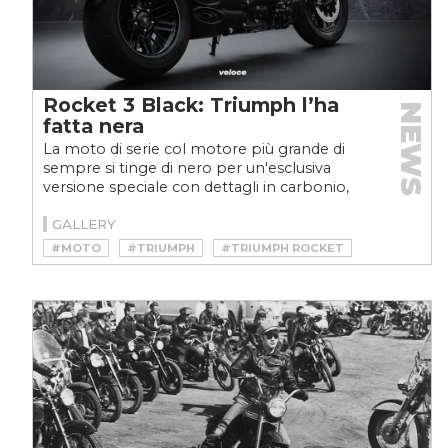
Rocket 3 Black: Triumph l’ha
NEWS
fatta nera
La moto di serie col motore più grande di
sempre si tinge di nero per un'esclusiva
versione speciale con dettagli in carbonio,
acciaio spazzolato...
GALLERY
#MOTO
#TRIUMPH
#TRIUMPH ROCKET
#TRIUMPH ROCKET 3
#TRIUMPH ROCKET 3 GT
#TRIUMPH ROCKET 3 R
#TRIUMPH ROCKET R
#VELOCEMOTO