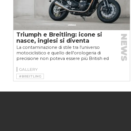
Triumph e Breitling: icone si
NEWS
nasce, inglesi si diventa
La contaminazione di stile tra l'universo
motociclistico e quello dell'orologeria di
precisione non poteva essere più British ed
elegante: ecco...
GALLERY
#BREITLING
#SPEED TWIN LIMITED EDITION
#TRIUMPH
#TRIUMPH BREITLING
#TRIUMPH SPEED TWIN LIMITED EDITION