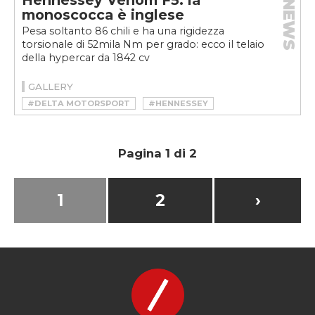
Hennessey Venom F5: la
NEWS
monoscocca è inglese
Pesa soltanto 86 chili e ha una rigidezza
torsionale di 52mila Nm per grado: ecco il telaio
della hypercar da 1842 cv
GALLERY
#DELTA MOTORSPORT
#HENNESSEY
#HENNESSEY VENOM F5
#HYPERCAR
#TURBO
#V8
#VENOM F5
Pagina 1 di 2
1
2
›