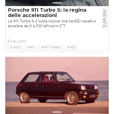
Porsche 911 Turbo S: la regina
NEWS
delle accelerazioni
La 911 Turbo S è tutta nuova: ora ha 650 cavalli e
accelera da 0 a 100 all’ora in 2”7
GALLERY
#2020
#911
#911 TURBO
#992
#FLAT-SIX
#PORSCHE
#PORSCHE 911 TURBO S
#SPORTSCAR
#SUPERCAR
#TURBO
#TURBO S