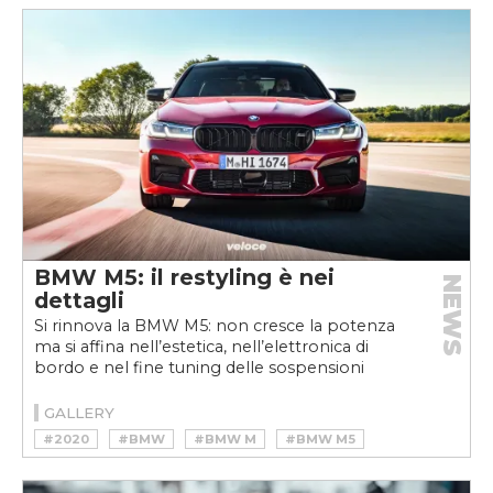
#SUPERCAR
#TURBO
#V8
BMW M5: il restyling è nei
NEWS
dettagli
Si rinnova la BMW M5: non cresce la potenza
ma si affina nell’estetica, nell’elettronica di
bordo e nel fine tuning delle sospensioni
GALLERY
#2020
#BMW
#BMW M
#BMW M5
#BMW M5 COMPETITION
#M5
#M5 COMPETITION
#TURBO
#V8