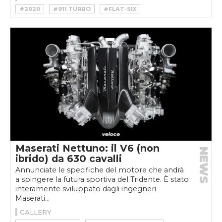
#2020
#911 TURBO
#FLAT-SIX
#PORSCHE
#PORSCHE 911
#PORSCHE 911 TURBO
#SPORTSCAR
#TURBO
Maserati Nettuno: il V6 (non
NEWS
ibrido) da 630 cavalli
Annunciate le specifiche del motore che andrà
a spingere la futura sportiva del Tridente. È stato
interamente sviluppato dagli ingegneri
Maserati...
GALLERY