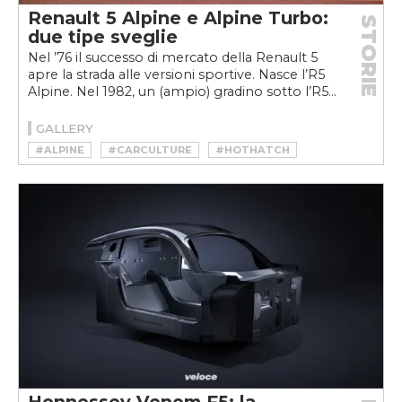
Renault 5 Alpine e Alpine Turbo:
STORIE
due tipe sveglie
Nel ’76 il successo di mercato della Renault 5
apre la strada alle versioni sportive. Nasce l’R5
Alpine. Nel 1982, un (ampio) gradino sotto l’R5...
GALLERY
#ALPINE
#CARCULTURE
#HOTHATCH
#R5
#RENAULT
#RENAULT 5
#TURBO