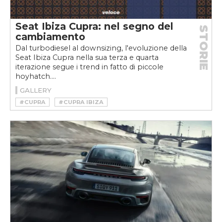
Seat Ibiza Cupra: nel segno del
STORIE
cambiamento
Dal turbodiesel al downsizing, l'evoluzione della
Seat Ibiza Cupra nella sua terza e quarta
iterazione segue i trend in fatto di piccole
hoyhatch....
GALLERY
#CUPRA
#CUPRA IBIZA
#CUPRAWEEKVELOCE
#HOTHATCH
#IBIZA
#SEAT IBIZA
#SEAT IBIZA CUPRA
#TURBO
#WEEKVELOCE