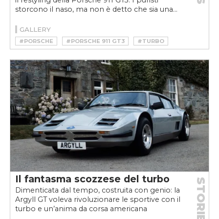
il restyling della Porsche 911 GT3. I puristi
storcono il naso, ma non è detto che sia una...
GALLERY
#PORSCHE
#PORSCHE 911 GT3
#TURBO
Il fantasma scozzese del turbo
STORIE
Dimenticata dal tempo, costruita con genio: la
Argyll GT voleva rivoluzionare le sportive con il
turbo e un’anima da corsa americana