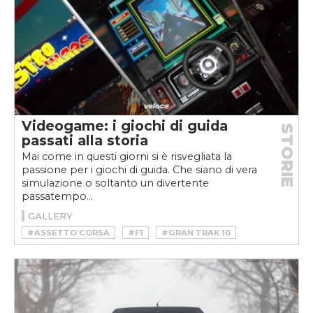
Videogame: i giochi di guida
STORIE
passati alla storia
Mai come in questi giorni si è risvegliata la
passione per i giochi di guida. Che siano di vera
simulazione o soltanto un divertente
passatempo...
GALLERY
#ASSETTO CORSA
#F1
#GRAN TRAK 10
#GRAN TURISMO
#NEED FOR SPEED
#OUTRUN
#SEGA RALLY
#SIMULAZIONE
#TEST DRIVE
#TURBO
#VIDEOGAMES
#VIDEOGIOCHI