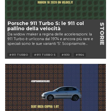
Porsche 911 Turbo S: le 911 col
STORIE
pallino della velocità
Da widow maker a regina delle accelerazioni: la
911 Turbo è un'icona dal 1974 e ancora più rare e
speciali sono le sue varianti 'S'. Scopriamole...
#911 TURBO
#911 TURBO S
#930
#964
#991
#993
#996
#997
#FLACHBAU
#FLAT-SIX
#FLATNOSE
#PORSCHE
#PORSCHE 911
#PORSCHE 911 TURBO S
#TURBO
#TURBO S