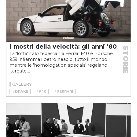
#PORSCHE 911 GT2
#TURBO
I mostri della velocità: gli anni ’80
STORIE
La 'lotta' italo tedesca tra Ferrari F40 e Porsche
959 infiamma i petrolhead di tutto il mondo,
mentre le 'homologation specials' regalano
'targate'...
GALLERY
#DRAKE
#F40
#FERRARI
#FERRARI F40
#FLAT-SIX
#FORD
#GARRETT
#GRUPPO B
#MONSTER OF SPEED
#PORSCHE
#PORSCHE 959
#RS200
#RS200 EVOLUTION
#SUPERCAR
#TURBO