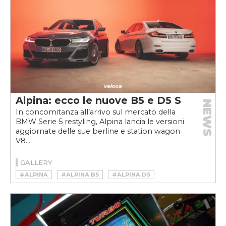
Alpina: ecco le nuove B5 e D5 S
NEWS
In concomitanza all’arrivo sul mercato della
BMW Serie 5 restyling, Alpina lancia le versioni
aggiornate delle sue berline e station wagon
V8...
GALLERY
#ALPINA
#ALPINA B5
#ALPINA D5
#B5
#BMW SERIE 5
#D5
#TURBO
#V8