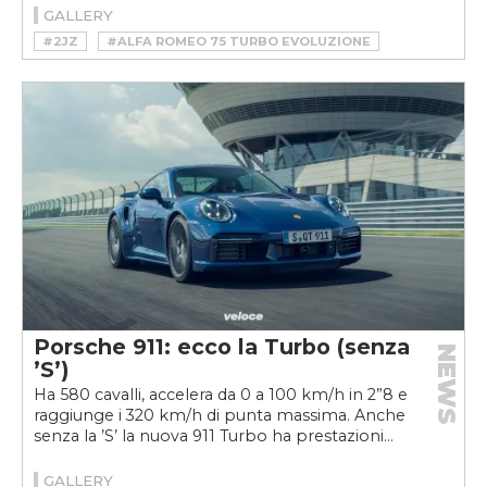
GALLERY
#2JZ
#ALFA ROMEO 75 TURBO EVOLUZIONE
#FUORI CONCORSO
#FUORI CONCORSO TURBO
#FUORI CONCORSO TURBO 2021
#HOMOLOGATION SPECIAL
#LANCIA HYENA
#PEUGEOT 205 T16
#PEUGEOT 205 TURBO 16
#PORSCHE 911 GT1 STRASSENVERSION
#TOYOTA 2JZ
#TOYOTA SUPRA
#TURBO
Porsche 911: ecco la Turbo (senza
NEWS
’S’)
Ha 580 cavalli, accelera da 0 a 100 km/h in 2”8 e
raggiunge i 320 km/h di punta massima. Anche
senza la ’S’ la nuova 911 Turbo ha prestazioni...
GALLERY