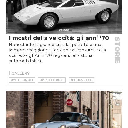
I mostri della velocità: gli anni ’70
STORIE
Nonostante la grande crisi del petrolio e una
sempre maggiore attenzione ai consumi e alla
sicurezza gli Anni '70 regalano alla storia
automobilistica...
GALLERY
#911 TURBO
#930 TURBO
#CHEVELLE
#CHEVROLET
#COUNTACH
#COUNTACH LP400
#FLAT-SIX
#GANDINI
#LAMBORGHINI
#LP400
#MALAISE ERA
#MONSTER OF SPEED
#MUSCLE CAR
#PORSCHE
#SPORSTCAR
#SUPERCAR
#TURBO
#V12
#V8