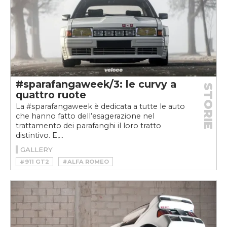
#sparafangaweek/3: le curvy a
STORIE
quattro ruote
La #sparafangaweek è dedicata a tutte le auto
che hanno fatto dell’esagerazione nel
trattamento dei parafanghi il loro tratto
distintivo. E,...
GALLERY
#911 GT2
#ALFA ROMEO
#ALFA ROMEO 75 1.8 TURBO EVOLUZIONE
#AUDI ROSEMEYER
#DAYTONA
#DELTA INTEGRALE
#FERRARI
#FERRARI 365 GTB 4 DAYTONA
#LANCIA
#LANCIA DELTA INTEGRALE
#MG METRO
#MG METRO 6R4
#PORSCHE