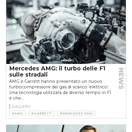
Mercedes AMG: il turbo delle F1
NEWS
sulle stradali
AMG e Garrett hanno presentato un nuovo
turbocompressore dei gas di scarico ‘elettrico’.
Una tecnologia utilizzata da diverso tempo in F1
e che...
GALLERY
#AMG
#GARRETT
#MERCEDES AMG
#TECH
#TURBO
#TURBOCOMPRESSORE
#TURBOLAG