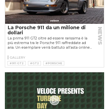
La Porsche 911 da un milione di
NEWS
dollari
La prima 911 GT2 oltre ad essere rarissima è la
più estrema tra le Porsche 911 raffreddate ad
aria. Un esemplare verrà battuto all’asta online...
GALLERY
#911 GT2
#GT2
#PORSCHE
#PORSCHE 911
#PORSCHE 911 GT
#PORSCHE 911 GT2
#RM SOTHEBY’S
#SPORSTCAR
#TURBO