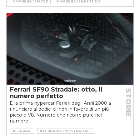
#MASERATI MC20
#MASERATI NETTUNO
#MC20
#TURBO
#V6
Ferrari SF90 Stradale: otto, il
STORIE
numero perfetto
È la prima hypercar Ferrari degli Anni 2000 a
rinunciare al dodici cilindri in favore di un più
piccolo V8. Numero che ricorre pure nel
numero...
#FERRARI
#FERRARI SF90 STRADALE
#HYBRID
#HYPERCAR
#IBRIDA