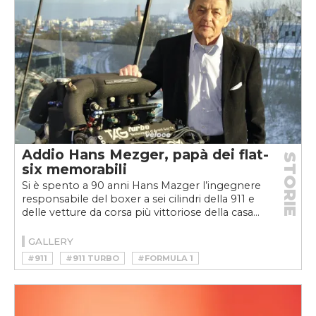
Addio Hans Mezger, papà dei flat-
STORIE
six memorabili
Si è spento a 90 anni Hans Mazger l’ingegnere
responsabile del boxer a sei cilindri della 911 e
delle vetture da corsa più vittoriose della casa...
GALLERY
#911
#911 TURBO
#FORMULA 1
#HANS MEZGER
#MEZGER
#PORSCHE
#PORSCHE 911
#PORSCHE 917
#PORSCHE 935
#TAG
#TURBO