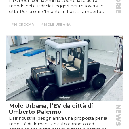
STORIE
La Citroën con la Ami ha aperto la strada al
mondo dei quadricicli leggeri per muoversi in
città. Per la serie 'Intanto in Italia...', Umberto...
#MICROCAR
#MOLE URBANA
#PREMIOVELOCE
#PREMIOVELOCE2020
#PREMIOVELOCEFACT
#UMBERTO PALERMO
#UMBERTO PALERMO MOLE URBANA
#VELOCEKW
Mole Urbana, l’EV da città di
NEWS
Umberto Palermo
Dall’industrial design arriva una proposta per la
mobilità di domani. Un’auto connessa ed