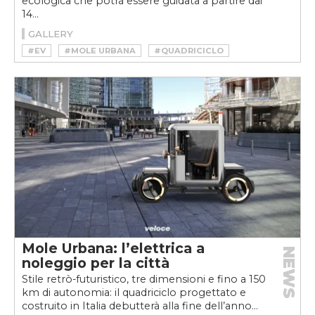
ecologica che potrà essere guidata a partire dai
14...
GALLERY
#EV
#MOLE URBANA
#QUADRICICLO
#UMBERTO PALERMO
#VELOCEKW
Mole Urbana: l’elettrica a
NEWS
noleggio per la città
Stile retrò-futuristico, tre dimensioni e fino a 150
km di autonomia: il quadriciclo progettato e
costruito in Italia debutterà alla fine dell’anno...