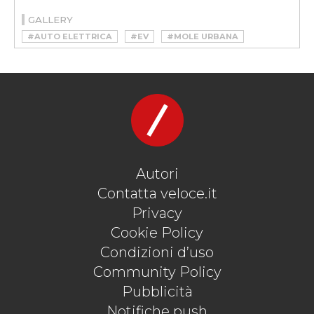
GALLERY
#AUTO ELETTRICA
#EV
#MOLE URBANA
#QUADRICICLO
#UMBERTO PALERMO
#VELOCEKW
Autori
Contatta veloce.it
Privacy
Cookie Policy
Condizioni d’uso
Community Policy
Pubblicità
Notifiche push