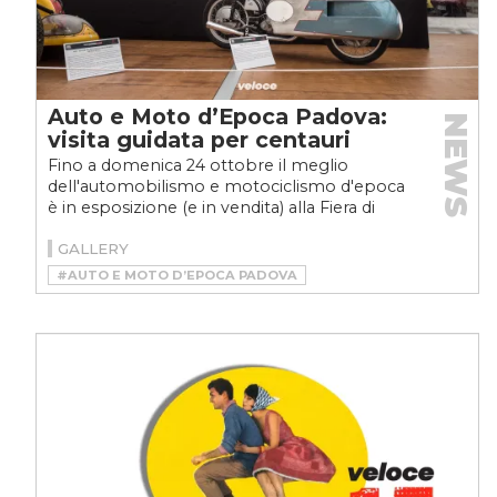
Auto e Moto d’Epoca Padova:
NEWS
visita guidata per centauri
Fino a domenica 24 ottobre il meglio
dell'automobilismo e motociclismo d'epoca
è in esposizione (e in vendita) alla Fiera di
Padova: ecco le...
GALLERY
#AUTO E MOTO D’EPOCA PADOVA
#AUTO E MOTO D’EPOCA PADOVA 2021
#DUCATI MH900E
#DUCATI MONSTER 900 CLUB ITALIA
#GIACOMO AGOSTINI
#LAMBRETTA
#MOTO
#MOTO MORINI SETTEBELLO 175
#MV AGUSTA
#RUOTE DA SOGNO
#VELOCEMOTO
#VESPA