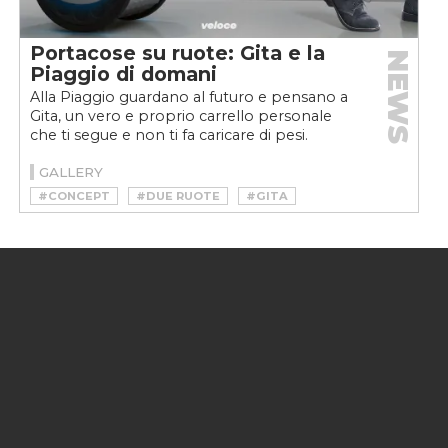
Portacose su ruote: Gita e la
NEWS
Piaggio di domani
Alla Piaggio guardano al futuro e pensano a
Gita, un vero e proprio carrello personale
che ti segue e non ti fa caricare di pesi.
Scopriamolo...
GALLERY
#CONCEPT
#DUE RUOTE
#GITA
#LIFESTYLE
#MIT
#MOTO
#PIAGGIO
#VESPA