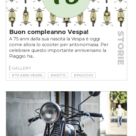
Buon compleanno Vespa!
STORIE
A 75 anni dalla sua nascita la Vespa è oggi
come allora lo scooter per antonomasia. Per
celebrare questo importante anniversario la
Piaggio ha...
GALLERY
#75 ANNI VESPA
#MOTO
#PIAGGIO
#SCOOTER
#VELOCEMOTO
#VESPA
#VESPA 75TH
#VESPA ELETTRICA