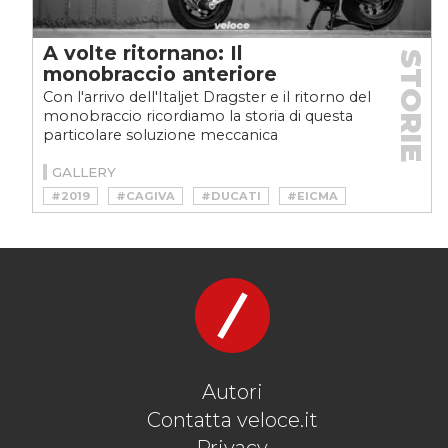
A volte ritornano: Il
STORIE
monobraccio anteriore
Con l'arrivo dell'Italjet Dragster e il ritorno del
monobraccio ricordiamo la storia di questa
particolare soluzione meccanica
GALLERY
#2019
#CAGIVA
#DUCATI
#EICMA
#GILERA
#HONDA ELF
#ITALJET
#MONOBRACCIO
#VESPA
#YAMHA
Autori
Contatta veloce.it