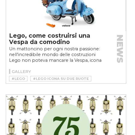
Lego, come costruirsi una
NEWS
Vespa da comodino
Un mattoncino per ogni nostra passione:
nell'incredibile mondo delle costruzioni
Lego non poteva mancare la Vespa, icona
italiana riprodotta...
GALLERY
#LEGO
#LEGO ICONA SU DUE RUOTE
#LEGO VESPA
#MOTO
#VELOCEMOTO
#VESPA