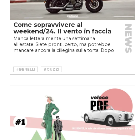
Come sopravvivere al
NEWS
weekend/24. Il vento in faccia
Manca letteralmente una settimana
all’estate. Siete pronti, certo, ma potrebbe
mancare ancora la ciliegina sulla torta. Dopo
le auto, questa...
#BENELLI
#GUZZI
#GUZZI FALCONE SPORT
#HARLEY DAVIDSON
#HARLEY-DAVIDSON XL 1200 S
#MALAGUTI
#MALAGUTI FIFTY
#VESPA
#VESPA 50 SPECIAL