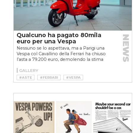
Qualcuno ha pagato 80mila
NEWS
euro per una Vespa
Nessuno se lo aspettava, ma a Parigi una
Vespa col Cavallino della Ferrari ha chiuso
l’asta a 79.200 euro, demolendo la stima
iniziale di 15–20...
GALLERY
#ASTE
#FERRARI
#VESPA