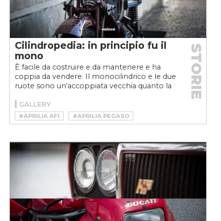
Cilindropedia: in principio fu il
STORIE
mono
È facile da costruire e da mantenere e ha
coppia da vendere. Il monocilindrico e le due
ruote sono un'accoppiata vecchia quanto la
moto stessa...
GALLERY
#APRILIA AF1
#APRILIA PEGASO
#APRILIA TUAREG
#BIANCHI FRECCIA CELESTE
#CAGIVA MITO
#CIAO
#CILINDROPEDIA
#DUCATI SCRAMBLER
#DUCATI SUPERMONO
#GARELLI 350
#GILERA SATURNO 600 PIUMA
#GILERA SP01
#HILDEBRAND & WOLFMÜLLER
#HONDA DOMINATOR
#ITOM
#KTM
#LAMBRETTA
#MONOCILINDRICO