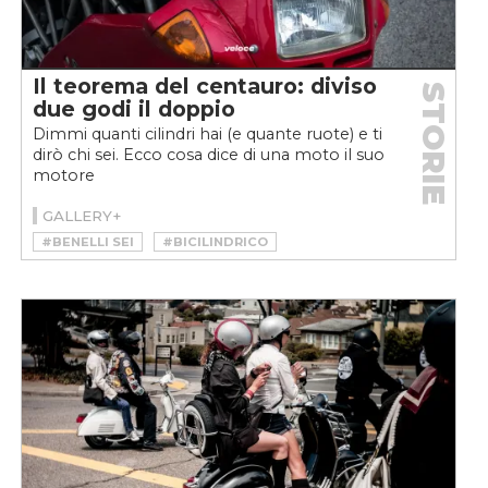
#MOTO
#MOTO GUZZI
#MOTO GUZZI FALCONE
#TRIUMPH MODEL H
#VELOCEMOTO
Il teorema del centauro: diviso
#VESPA
STORIE
due godi il doppio
Dimmi quanti cilindri hai (e quante ruote) e ti
dirò chi sei. Ecco cosa dice di una moto il suo
motore
GALLERY+
#BENELLI SEI
#BICILINDRICO
#CILINDROPEDIA
#CINQUE CILINDRI
#DUCATI
#FIAT 500
#FOUR
#HONDA
#HONDA CB 750
#LAMBORGHINI
#MONOCILINDRICO
#MOTO
#PIAGGIO VESPA
#SEI CILINDRI
#TRIUMPH
#V12
#VELOCEMOTO
#VESPA