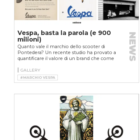
Vespa, basta la parola (e 900
NEWS
milioni)
Quanto vale il marchio dello scooter di
Pontedera? Un recente studio ha provato a
quantificare il valore di un brand che come
tutte le realtà...
GALLERY
#MARCHIO VESPA
#MARCHIO VESPA VALORE
#MOTO
#SCOOTER
#VELOCEMOTO
#VESPA