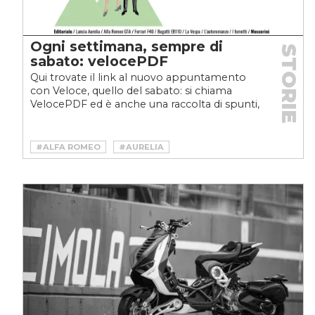
Ogni settimana, sempre di
STORIE
sabato: velocePDF
Qui trovate il link al nuovo appuntamento
con Veloce, quello del sabato: si chiama
VelocePDF ed è anche una raccolta di spunti,
pensieri e idee....
#ALFA ROMEO
#AURELIA
#AUTOROMANZO
#BUGATTI
#CARCULTURE
#EB110
#F40
#FERRARI
#GIULIA
#GTA
#INFLUENCER
#LANCIA
#MOSCERINI
#PIAGGIO
#SETTIMANALE
#VELOCEPDF
#VESPA