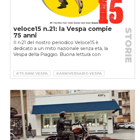
veloce15 n.21: la Vespa compie
STORIE
75 anni
Il n.21 del nostro periodico Veloce15 è
dedicato a un mito nazionale senza età, la
Vespa della Piaggio. Buona lettura con
questo documento esclusivo...
#75 ANNI VESPA
#ANNIVERSARIO VESPA
#MOTO
#PIAGGIO
#STORIA DELLA VESPA
#VELOCE15
#VELOCEMOTO
#VELOCEPDF
#VESPA