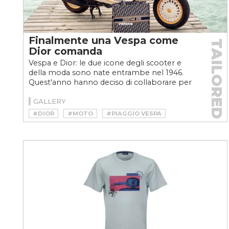
Finalmente una Vespa come
TAILORED
Dior comanda
Vespa e Dior: le due icone degli scooter e
della moda sono nate entrambe nel 1946.
Quest'anno hanno deciso di collaborare per
creare una Vespa...
GALLERY
#DIOR
#MOTO
#PIAGGIO VESPA
#SCOOTER
#VELOCEMOTO
#VESPA
#VESPA 946 CHRISTIAN DIOR
#VESPA DIOR