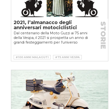
2021, l’almanacco degli
STORIE
anniversari motociclistici
Dal centenario della Moto Guzzi ai 75 anni
della Vespa, il 2021 si prospetta un anno di
grandi festeggiamenti per l'universo
motociclistico....
#100 ANNI MALAGUTI
#75 ANNI VESPA
#ANNIVERSARI MOTO 2021
#MALAGUTI
#MOTO
#VELOCEMOTO
#VESPA