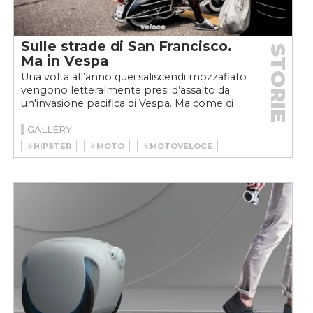
Sulle strade di San Francisco.
STORIE
Ma in Vespa
Una volta all’anno quei saliscendi mozzafiato
vengono letteralmente presi d’assalto da
un'invasione pacifica di Vespa. Ma come ci
sono finiti...
GALLERY
#HIPSTER
#MOTO
#MOTOVELOCE
#PIAGGIO
#PIAGGIO VESPA
#SAN FRANCISCO
#SCOOTER
#USA
#VESPA
#VINTAGE