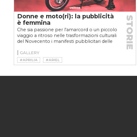
Donne e moto(ri): la pubblicità
STORIE
è femmina
Che sia passione per l'amarcord o un piccolo
viaggio a ritroso nelle trasformazioni culturali
del Novecento i manifesti pubblicitari delle
case...
GALLERY
#APRILIA
#ARIEL
#BABBO NATALE IN VESPA
#BSA BANTAM
#DUCATI
#DUE RUOTE
#GALLETTO
#ITALJET
#LAMBRETTA
#MOTO
#MOTO GUZZI
#MOTOVELOCE
#NORTON
#PIAGGIO
#PUBBLICITÀ
#RECLAME
#TRIUMPH
#VESPA
#VINTAGE