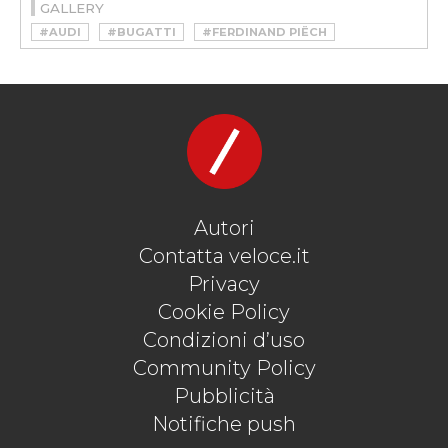
GALLERY
#AUDI
#BUGATTI
#FERDINAND PIËCH
#FERDINAND PORSCHE
#HYPERCAR
#MAN
#PORSCHE
#VEYRON
#VOLKSWAGEN
Autori
Contatta veloce.it
Privacy
Cookie Policy
Condizioni d’uso
Community Policy
Pubblicità
Notifiche push