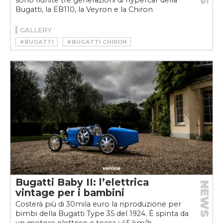
sono riunite tre generazioni di hypercar della
Bugatti, la EB110, la Veyron e la Chiron
GALLERY
#BUGATTI
#BUGATTI CHIRON
#BUGATTI EB110
#BUGATTI VEYRON
#CHIRON
#EB110 SUPER SPORT
#HYPERCAR
#VEYRON
Bugatti Baby II: l’elettrica
NEWS
vintage per i bambini
Costerà più di 30mila euro la riproduzione per
bimbi della Bugatti Type 35 del 1924. È spinta da
un motore elettrico e tocca i 45 km/h