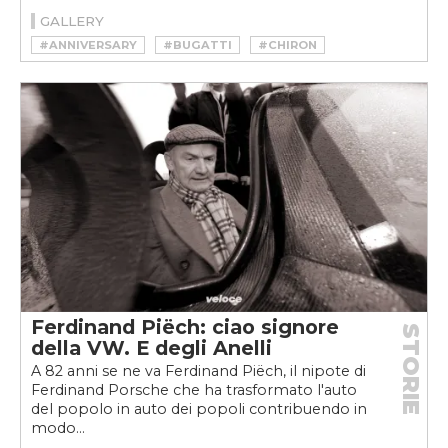
GALLERY
#ANNIVERSARY
#BUGATTI
#CHIRON
#CHIRON 11O ANS
#CHIRON SPORT
#HYPERCAR
#MILANO
#MOLSHEIM
#MONTECARLO
#VEYRON
#VEYRON 16.4
#VEYRON SS
#W16
Ferdinand Piëch: ciao signore
STORIE
della VW. E degli Anelli
A 82 anni se ne va Ferdinand Piëch, il nipote di
Ferdinand Porsche che ha trasformato l'auto
del popolo in auto dei popoli contribuendo in
modo...