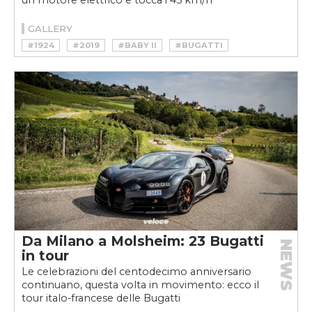
GALLERY
#1924
#2019
#BABY II
#BUGATTI
#CHIRON
#ETTORE BUGATTI
#HYPERCAR
#JUNIOR CAR
#MICHELIN
#TYPE 35
#VEYRON
Da Milano a Molsheim: 23 Bugatti
NEWS
in tour
Le celebrazioni del centodecimo anniversario
continuano, questa volta in movimento: ecco il
tour italo-francese delle Bugatti