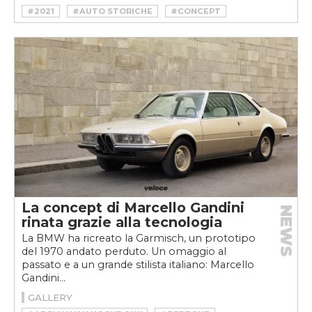
#2021
#AUTO STORICHE
#CONCEPT
#CONCORSO D'ELEGANZA
#CONCORSO D'ELEGANZA VILLA D'ESTE
#VILLA D'ESTE
#VINTAGE
La concept di Marcello Gandini
NEWS
rinata grazie alla tecnologia
La BMW ha ricreato la Garmisch, un prototipo
del 1970 andato perduto. Un omaggio al
passato e a un grande stilista italiano: Marcello
Gandini...
GALLERY