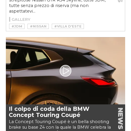
strepitose Nissan GTR R34 Skyline, tutte JDM,
tutte senza prezzo di riserva (ma non
aspettatevi...
GALLERY
#JDM
#NISSAN
#VILLA D'ESTE
Il colpo di coda della BMW
NEWS
Concept Touring Coupé
La Concept Touring Coupé è un bella shooting
brake su base Z4 con la quale la BMW celebra la