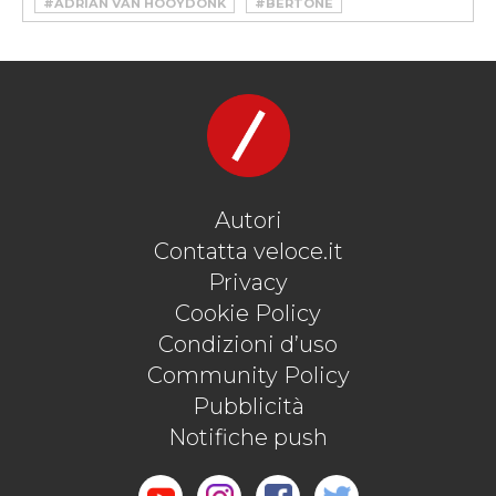
#ADRIAN VAN HOOYDONK
#BERTONE
#BMW
#CARCULTURE
#CONCEPT
#GARMISCH
#MARCELLO GANDINI
#NEWS
#VILLA D'ESTE
#VINTAGE
Autori
Contatta veloce.it
Privacy
Cookie Policy
Condizioni d’uso
Community Policy
Pubblicità
Notifiche push