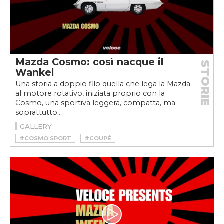
Mazda Cosmo: così nacque il
STORIE
Wankel
Una storia a doppio filo quella che lega la Mazda
al motore rotativo, iniziata proprio con la
Cosmo, una sportiva leggera, compatta, ma
soprattutto...
GALLERY
#COSMO SPORT
#COUPÉ
#FELIX HEINRICH WANKEL
#MAZDA
#MAZDA COSMO
#MAZDAWEEKVELOCE
#MOTORE ROTATIVO
#SPORTSCAR
#WANKEL
#WEEKVELOCE