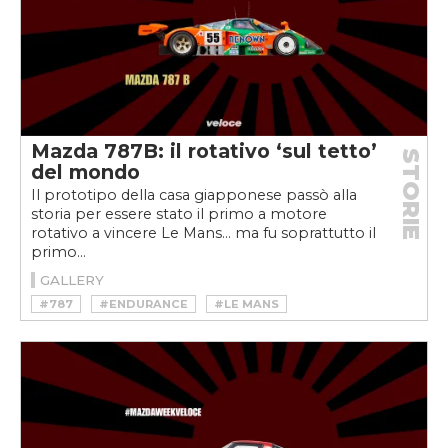
Mazda 787B: il rotativo ‘sul tetto’
STORIE
del mondo
Il prototipo della casa giapponese passò alla
storia per essere stato il primo a motore
rotativo a vincere Le Mans... ma fu soprattutto il
primo...
GALLERY
#787
#ENDURANCE
#LE MANS
#MAZDA
#MAZDA 787B
#MAZDAWEEKVELOCE
#ROTATIVO
#WANKEL
#WEEKVELOCE