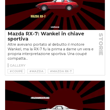
Mazda RX-7: Wankel in chiave
STORIE
sportiva
Altre avevano portato al debutto il motore
Wankel, ma la RX-7 fu la prima a darne un vera e
propria interpretazione sportiva. Una coupé
compatta...
GALLERY
#COUPÉ
#MAZDA
#MAZDA RX-7
#MAZDAWEEKVELOCE
#ROTATIVO
#RX-7
#SPORTSCAR
#WANKEL
#WEEKVELOCE