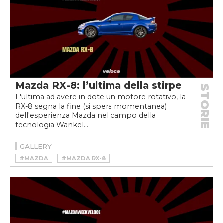
Mazda RX-8: l’ultima della stirpe
STORIE
L'ultima ad avere in dote un motore rotativo, la
RX-8 segna la fine (si spera momentanea)
dell'esperienza Mazda nel campo della
tecnologia Wankel...
GALLERY
#MAZDA
#MAZDA RX-8
#MAZDAWEEKVELOCE
#ROTATATIVO
#RX-8
#WANKEL
#WEEKVELOCE