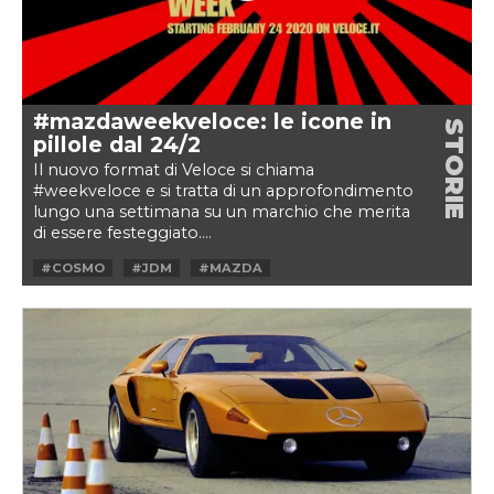
#mazdaweekveloce: le icone in
STORIE
pillole dal 24/2
Il nuovo format di Veloce si chiama
#weekveloce e si tratta di un approfondimento
lungo una settimana su un marchio che merita
di essere festeggiato....
#COSMO
#JDM
#MAZDA
#MAZDAWEEKVELOCE
#MX-5
#R360
#RX-7
#RX-8
#VINTAGE
#WANKEL
#WEEKVELOCE