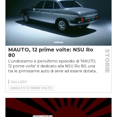
#WANKEL
MAUTO, 12 prime volte: NSU Ro
STORIE
80
L’undicesimo e penultimo episodio di 'MAUTO,
12 prime volte' è dedicato alla NSU Ro 80, una
tra le primissime auto di serie ad essere dotata...
GALLERY
#MAUTO 12 PRIME VOLTE
#MOTORE ROTATIVO
#MOTORE WANKEL
#NSU
#NSU RO 80
#WANKEL