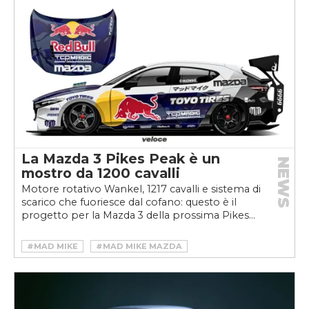
La Mazda 3 Pikes Peak è un
NEWS
mostro da 1200 cavalli
Motore rotativo Wankel, 1217 cavalli e sistema di
scarico che fuoriesce dal cofano: questo è il
progetto per la Mazda 3 della prossima Pikes...
#MAD MIKE
#MAD MIKE MAZDA
#MAD MIKE MAZDA 3
#MAD MIKE PIKES PEAK
#MAZDA
#MAZDA 3 PIKES PEAK
#MOTORSPORT
#PIKES PEAK 2022
#PIKES PEAK HILLCLIMB