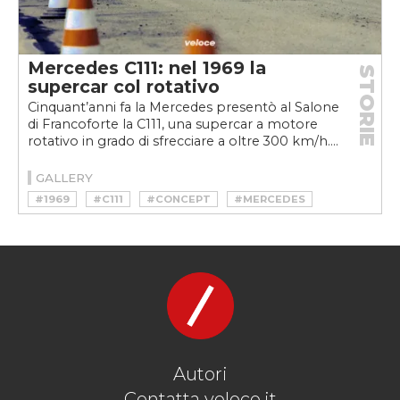
Mercedes C111: nel 1969 la
STORIE
supercar col rotativo
Cinquant’anni fa la Mercedes presentò al Salone
di Francoforte la C111, una supercar a motore
rotativo in grado di sfrecciare a oltre 300 km/h....
GALLERY
#1969
#C111
#CONCEPT
#MERCEDES
#SUPERCAR
#WANKEL
Autori
Contatta veloce.it