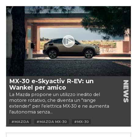
#MAZDA
#MAZDA 787B
#MOTORE ROTATIVO
#WANKEL
MX-30 e-Skyactiv R-EV: un
NEWS
Wankel per amico
La Mazda propone un utilizzo inedito del
motore rotativo, che diventa un "range
extender" per l'elettrica MX-30 e ne aumenta
l'autonomia senza...
#MAZDA
#MAZDA MX-30
#MX-30
#RANGE EXTENDER
#ROTATIVO
#WANKEL