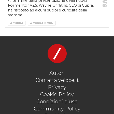
Al termine della presentazione della nuova
Formentor VZ5, Wayne Griffiths, CEO di Cupra,
ha risposto ad alcuni dubbi e curiosità della
stampa...
#CUPRA
#CUPRA BORN
#CUPRA CONCESSIONARI
#CUPRA FORMENTOR
#CUPRA GARAGE
#CUPRA PUNTI VENDITA
#WAYNE GRIFFITHS
Autori
Contatta veloce.it
Privacy
Cookie Policy
Condizioni d’uso
Community Policy