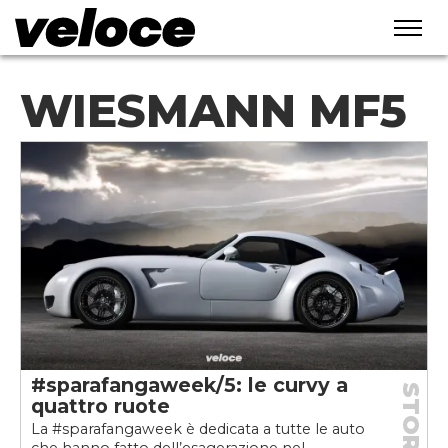
WIESMANN MF5
#sparafangaweek/5: le curvy a
STORIE
quattro ruote
La #sparafangaweek è dedicata a tutte le auto