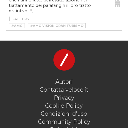
che hanno fatto dell’esagerazione nel
trattamento dei parafanghi il loro tratto
distintivo. E,...
GALLERY
#AMG
#AMG VISION GRAN TURISMO
#F40
#FERRARI F40
#GIANNINI
#GIANNINI 350GP
#LISTER
#LISTER STORM
#MERCEDES VISION GRAN TURISMO
#SPARAFANGAWEEK
#SPARAFANGAWEEKVELOCE
#WIESMANN
#WIESMANN MF5
Autori
Contatta veloce.it
Privacy
Cookie Policy
Condizioni d’uso
Community Policy