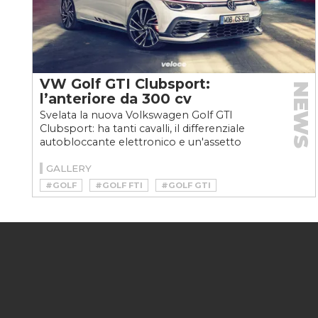
VW Golf GTI Clubsport:
NEWS
l’anteriore da 300 cv
Svelata la nuova Volkswagen Golf GTI
Clubsport: ha tanti cavalli, il differenziale
autobloccante elettronico e un'assetto
specifico per andare...
GALLERY
#GOLF
#GOLF FTI
#GOLF GTI
#GOLF GTI CLUBSPORT
#HOTHATCH
#VOLKSWAGEN GOLF GTI CLUBSPORT
#VW