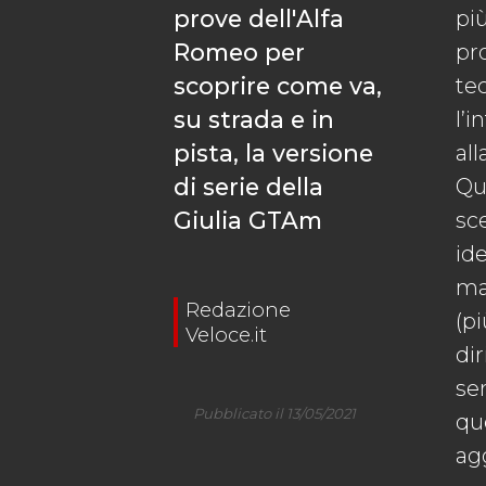
prove dell'Alfa
pi
Romeo per
pr
scoprire come va,
tec
su strada e in
l’i
pista, la versione
all
di serie della
Qua
Giulia GTAm
sc
id
ma
Redazione
(p
Veloce.it
dir
sen
Pubblicato il 13/05/2021
que
ag