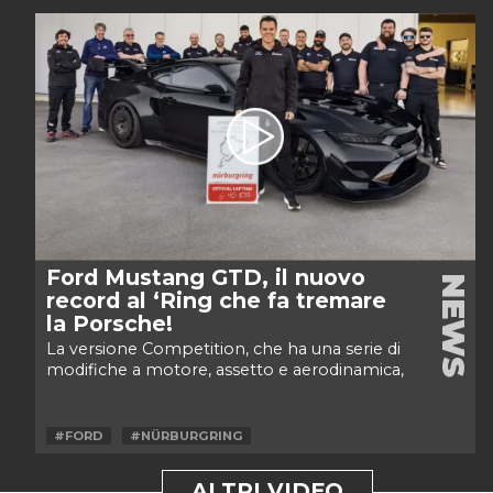
Ford Mustang GTD, il nuovo
NEWS
record al ‘Ring che fa tremare
la Porsche!
La versione Competition, che ha una serie di
modifiche a motore, assetto e aerodinamica,
è più veloce di 17 secondi della...
#FORD
#NÜRBURGRING
ALTRI VIDEO