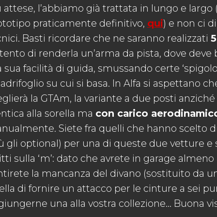
ù attese, l’abbiamo già trattata in lungo e larg
ototipo praticamente definitivo,
qui
) e non ci 
nici. Basti ricordare che ne saranno realizzati
5
ntento di renderla un’arma da pista, dove deve br
a sua facilità di guida, smussando certe ‘spigolo
drifoglio su cui si basa. In Alfa si aspettano ch
eglierà la GTAm, la variante a due posti anzic
entica alla sorella ma
con carico aerodinamic
nualmente. Siete fra quelli che hanno scelto d
iù gli optional) per una di queste due vetture e
itti sulla ‘m’: dato che avrete in garage almeno 
tirete la mancanza del divano (sostituito da un 
lla di fornire un attacco per le cinture a sei p
giungerne una alla vostra collezione… Buona vi