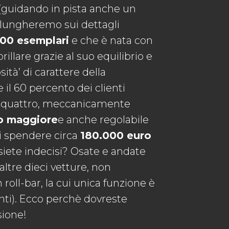
o (guidando in pista anche un
dilungheremo sui dettagli
00 esemplari
e che è nata con
illare grazie al suo equilibrio e
sità’ di carattere della
e il 60 percento dei clienti
hé quattro, meccanicamente
o maggiore
e anche regolabile
i spendere circa
180.000 euro
 siete indecisi? Osate e andate
altre dieci vetture, non
roll-bar, la cui unica funzione è
unti). Ecco perchè dovreste
sione!