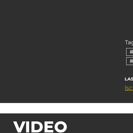
Tag
#
#
LA
Isc
VIDEO