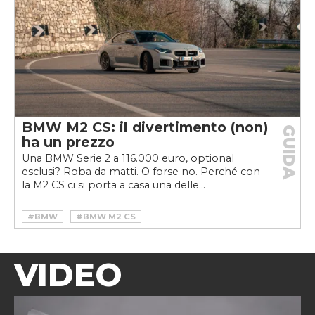
BMW M2 CS: il divertimento (non)
GUIDA
ha un prezzo
Una BMW Serie 2 a 116.000 euro, optional
esclusi? Roba da matti. O forse no. Perché con
la M2 CS ci si porta a casa una delle...
#BMW
#BMW M2 CS
VIDEO