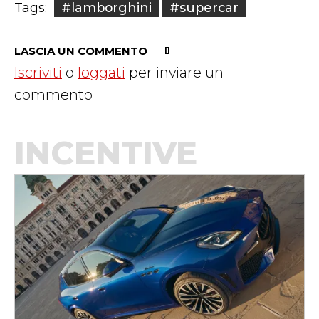
#lamborghini
#supercar
Tags:
LASCIA UN COMMENTO
Iscriviti
o
loggati
per inviare un
commento
INCENTIVE