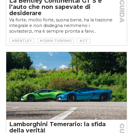
La Bentley Continental GT S è
GUIDA
l’auto che non sapevate di
desiderare
Va forte, molto forte, suona bene, ha la trazione
integrale e non disdegna nemmeno i
sovrasterzi, ma è sempre pronta a farvi...
#BENTLEY
#GRAN TURISMO
#GT
Lamborghini Temerario: la sfida
della verità!