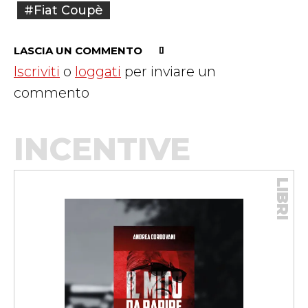
#Fiat Coupè
LASCIA UN COMMENTO
Iscriviti
o
loggati
per inviare un
commento
INCENTIVE
LIBRI