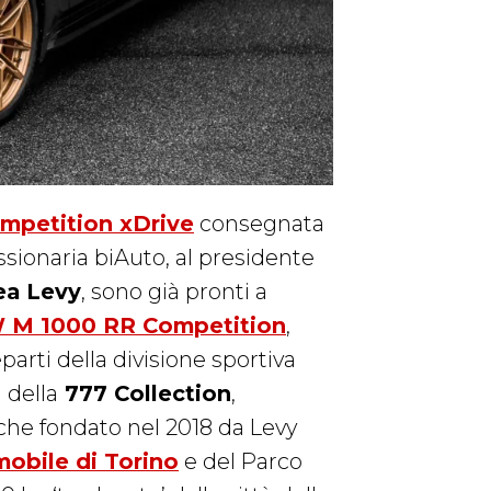
mpetition xDrive
consegnata
essionaria biAuto, al presidente
ea Levy
, sono già pronti a
M 1000 RR Competition
,
arti della divisione sportiva
i della
777 Collection
,
riche fondato nel 2018 da Levy
obile di Torino
e del Parco