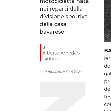
motocicletta nata
nei reparti della
divisione sportiva
della casa
bavarese
BA
Alberto Amedeo
ier
Isidoro
de
Pubblicato il 13/01/2022
ga
pr
del
l’
co