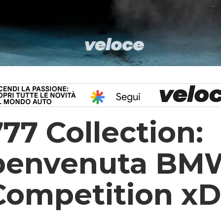
777 Collection:
benvenuta BM
Competition xD