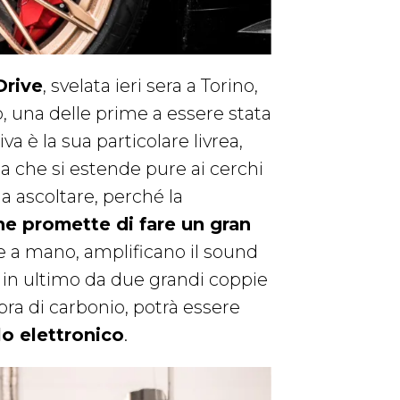
rive
, svelata ieri sera a Torino,
, una delle prime a essere stata
a è la sua particolare livrea,
nta che si estende pure ai cerchi
da ascoltare, perché la
he promette di fare un gran
ate a mano, amplificano il sound
ato’ in ultimo da due grandi coppie
ibra di carbonio, potrà essere
lo elettronico
.