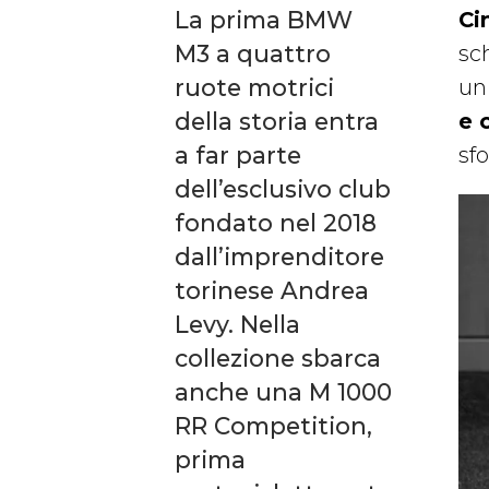
La prima BMW
Ci
M3 a quattro
sch
ruote motrici
un
della storia entra
e 
a far parte
sfo
dell’esclusivo club
fondato nel 2018
dall’imprenditore
torinese Andrea
Levy. Nella
collezione sbarca
anche una M 1000
RR Competition,
prima