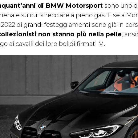
nquant’anni di BMW Motorsport
sono uno di 
iena e su cui sfrecciare a pieno gas. E se a Mon
 2022 di grandi festeggiamenti sono già in cor
collezionisti non stanno più nella pelle
, ans
go ai cavalli dei loro bolidi firmati M.