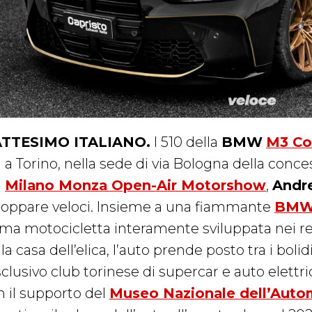
TTESIMO ITALIANO.
I 510 della
BMW
M3 Co
i a Torino, nella sede di via Bologna della conc
l
Milano Monza Open-Air Motorshow
,
Andr
loppare veloci. Insieme a una fiammante
BMW 
ima motocicletta interamente sviluppata nei rep
la casa dell’elica, l’auto prende posto tra i bolid
esclusivo club torinese di supercar e auto elett
n il supporto del
Museo Nazionale dell’Autom