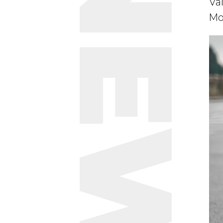
NEWS
Val
Mo