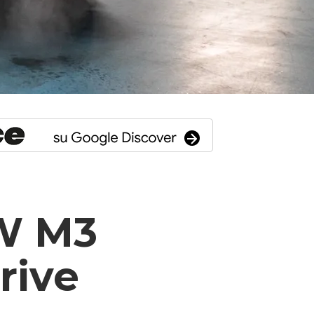
W M3
rive