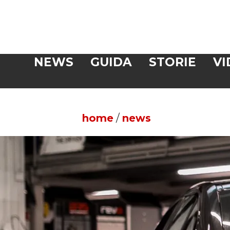
Veloce
NEWS
GUIDA
STORIE
VI
CERCA
home
/
news