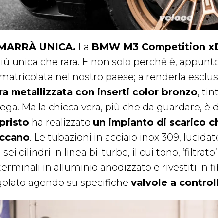
MARRÀ UNICA.
La
BMW M3 Competition xD
più unica che rara. E non solo perché è, appunto
atricolata nel nostro paese; a renderla esclusiv
ra metallizzata con inserti color bronzo
, ti
lega. Ma la chicca vera, più che da guardare, è 
pristo
ha realizzato
un impianto di scarico c
ccano
. Le tubazioni in acciaio inox 309, lucid
 sei cilindri in linea bi-turbo, il cui tono, ‘filtr
terminali in alluminio anodizzato e rivestiti in f
golato agendo su specifiche
valvole a control