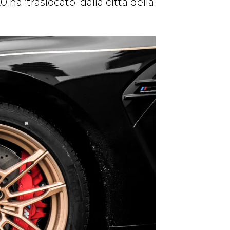
0 ha ‘traslocato’ dalla città della