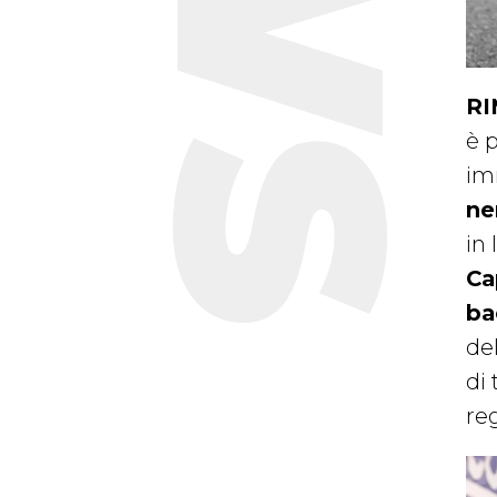
RI
è 
imm
ne
in 
Ca
ba
del
di 
re