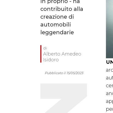
in proprio - ha
contribuito alla
creazione di
automobili
leggendarie
Alberto Amedeo
Isidoro
UN
arc
Pubblicato il 15/05/2023
au
ce
an
app
pe