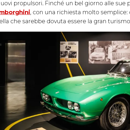
nuovi propulsori. Finché un bel giorno alle sue
mborghini
, con una richiesta molto semplice:
ella che sarebbe dovuta essere la gran turism