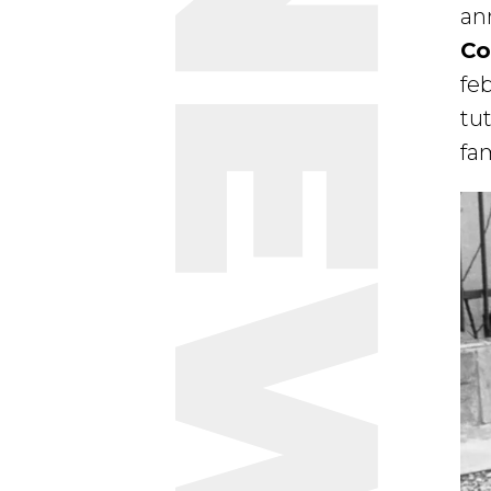
NEWS
an
Co
feb
tut
fam