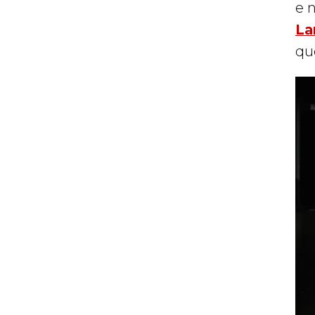
e 
La
qu