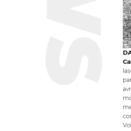
DA
Ca
las
pa
av
mot
men
co
Vo