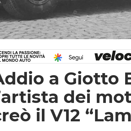
Addio a Giotto B
l’artista dei mo
creò il V12 “La