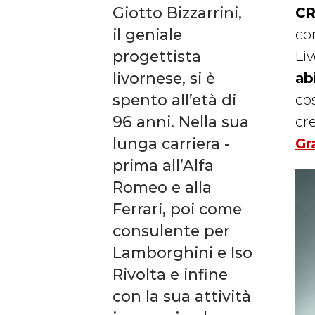
Giotto Bizzarrini,
CR
il geniale
cor
progettista
Liv
livornese, si è
abi
spento all’età di
cos
96 anni. Nella sua
cr
lunga carriera -
Gr
prima all’Alfa
Romeo e alla
Ferrari, poi come
consulente per
Lamborghini e Iso
Rivolta e infine
con la sua attività