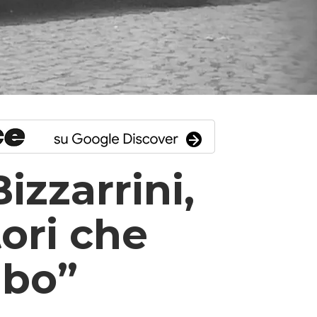
izzarrini,
tori che
mbo”