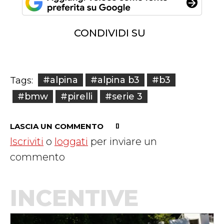
CONDIVIDI SU
#alpina
#alpina b3
#b3
Tags:
#bmw
#pirelli
#serie 3
LASCIA UN COMMENTO
Iscriviti
o
loggati
per inviare un
commento
INCENTIVE