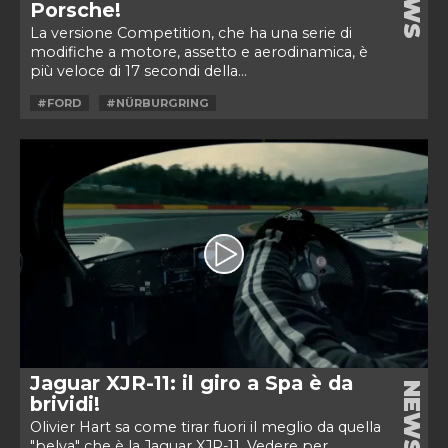
NEWS
Porsche!
La versione Competition, che ha una serie di
modifiche a motore, assetto e aerodinamica, è
più veloce di 17 secondi della...
#FORD
#NÜRBURGRING
Jaguar XJR-11: il giro a Spa è da
NEWS
brividi!
Olivier Hart sa come tirar fuori il meglio da quella
"belva" che è la Jaguar XJR-11. Vedere per