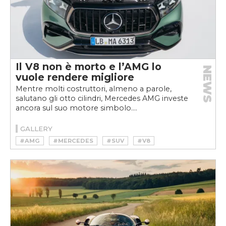
Il V8 non è morto e l’AMG lo
NEWS
vuole rendere migliore
Mentre molti costruttori, almeno a parole,
salutano gli otto cilindri, Mercedes AMG investe
ancora sul suo motore simbolo....
GALLERY
#AMG
#MERCEDES
#SUV
#V8