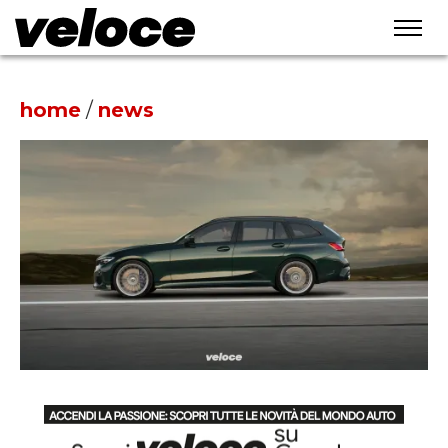
home
/
news