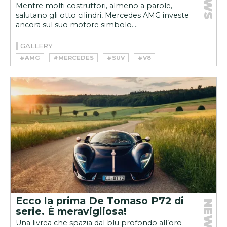
NEWS
Mentre molti costruttori, almeno a parole,
salutano gli otto cilindri, Mercedes AMG investe
ancora sul suo motore simbolo....
GALLERY
#AMG
#MERCEDES
#SUV
#V8
Ecco la prima De Tomaso P72 di
NEWS
serie. È meravigliosa!
Una livrea che spazia dal blu profondo all’oro