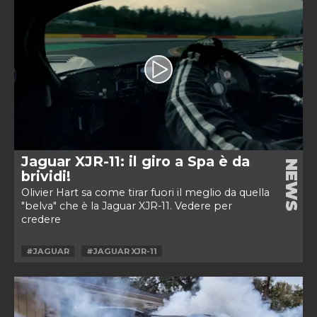
Jaguar XJR-11: il giro a Spa è da
NEWS
brividi!
Olivier Hart sa come tirar fuori il meglio da quella
"belva" che è la Jaguar XJR-11. Vedere per
credere
#JAGUAR
#JAGUAR XJR-11