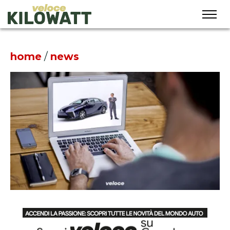
home
/
news