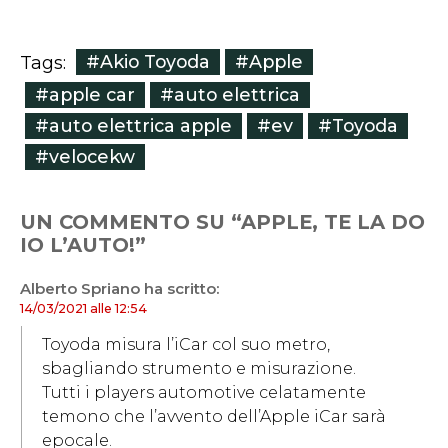
#Akio Toyoda
#Apple
Tags:
#apple car
#auto elettrica
#auto elettrica apple
#ev
#Toyoda
#velocekw
UN COMMENTO SU “APPLE, TE LA DO
IO L’AUTO!”
Alberto Spriano
ha scritto:
14/03/2021 alle 12:54
Toyoda misura l’iCar col suo metro,
sbagliando strumento e misurazione.
Tutti i players automotive celatamente
temono che l’avvento dell’Apple iCar sarà
epocale.