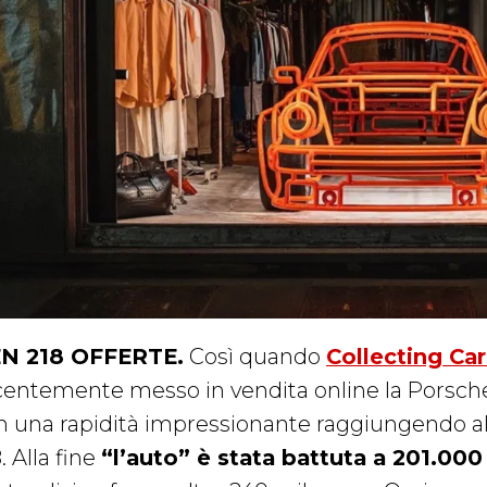
N 218 OFFERTE.
Così quando
Collecting Car
centemente messo in vendita online la Porsche l
n una rapidità impressionante raggiungendo al
. Alla fine
“l’auto” è stata battuta a 201.000 