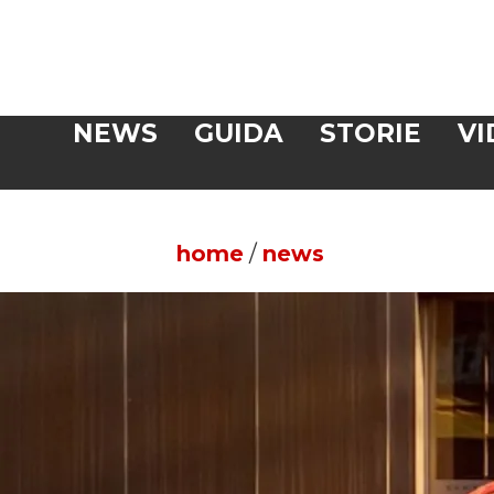
Veloce
NEWS
GUIDA
STORIE
VI
CERCA
home
/
news