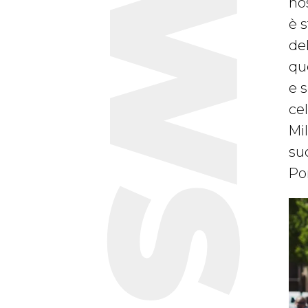
NEWS
no
è s
de
qu
e 
ce
Mil
su
Po