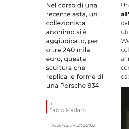
Nel corso di una
Una
recente asta, un
all
collezionista
dal
anonimo si è
ut
aggiudicato, per
Wee
oltre 240 mila
co
euro, questa
ann
scultura che
co
replica le forme di
es
una Porsche 934
Fabio Madaro
Pubblicato il 12/02/2025