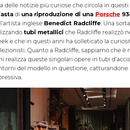
 delle notizie più curiose che circola in questi
’asta
di
una riproduzione di una
Porsche
93
l’artista inglese
Benedict Radcliffe
. Una sorta
ilizzando
tubi metallici
che Radcliffe realizzò n
k e che in questi anni ha solleticato la curiosi
llezionisti. Quanto a Radcliffe, sappiamo che è 
i realizza queste singolari opere in tubi d’acci
ntorni del modello in questione, catturandone i
pressiva.