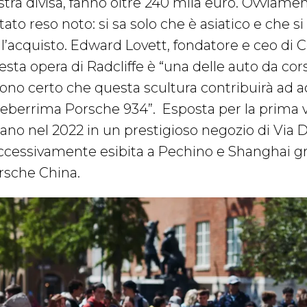
stra divisa, fanno oltre 240 mila euro. Ovviamen
tato reso noto: si sa solo che è asiatico e che si
ll’acquisto. Edward Lovett, fondatore e ceo di 
esta opera di Radcliffe è “una delle auto da co
sono certo che questa scultura contribuirà ad a
leberrima Porsche 934”.
Esposta per la prima v
ano nel 2022 in un prestigioso negozio di Via De
ccessivamente esibita a Pechino e Shanghai gra
rsche China.