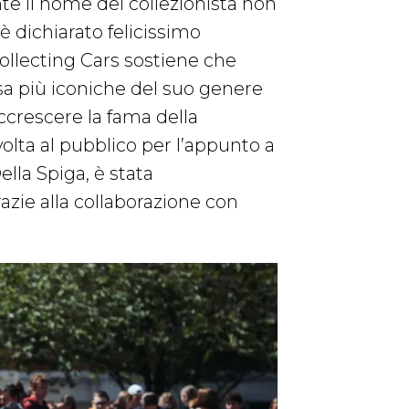
te il nome del collezionista non
 è dichiarato felicissimo
Collecting Cars sostiene che
rsa più iconiche del suo genere
ccrescere la fama della
olta al pubblico per l’appunto a
lla Spiga, è stata
zie alla collaborazione con