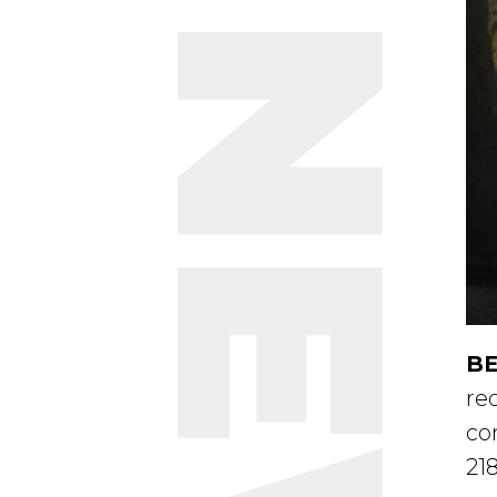
BE
re
co
218