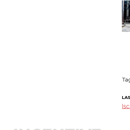
Tag
LA
Isc