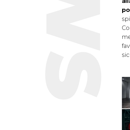
al
po
sp
Co
men
fa
si