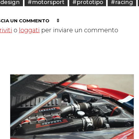
design
#motorsport
#prototipo
#racing
SCIA UN COMMENTO
riviti
o
loggati
per inviare un commento