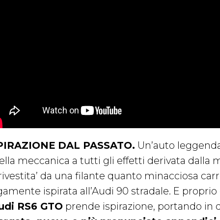
PIRAZIONE DAL PASSATO.
Un’auto leggenda
ella meccanica a tutti gli effetti derivata dal
‘rivestita’ da una filante quanto minacciosa car
gamente ispirata all’Audi 90 stradale. E proprio
udi RS6 GTO
prende ispirazione, portando in