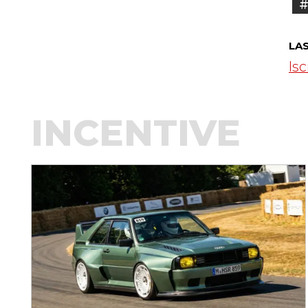
#
LA
Isc
INCENTIVE