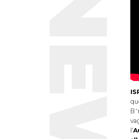
NEWS
IS
qu
B 
va
l’
A