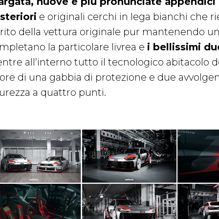
largata, nuove e più pronunciate appendici
steriori
e originali cerchi in lega bianchi che 
irito della vettura originale pur mantenendo 
mpletano la particolare livrea e
i bellissimi du
tre all’interno tutto il tecnologico abitacolo d
vore di una gabbia di protezione e due avvolgent
curezza a quattro punti.