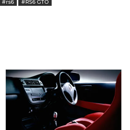
#rs6
#RS6 GTO