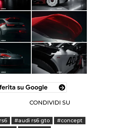
CONDIVIDI SU
rs6
#audi rs6 gto
#concept