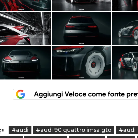
#audi
#audi 90 quattro imsa gto
#audi 
s: