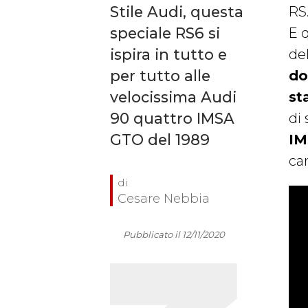
Stile Audi, questa
RS.
speciale RS6 si
E 
ispira in tutto e
de
per tutto alle
do
velocissima Audi
st
90 quattro IMSA
di
GTO del 1989
IM
ca
Cesare Nebbia
Pubblicato il 12/11/2020