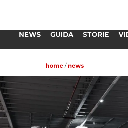
Veloce
NEWS
GUIDA
STORIE
VI
CERCA
home
/
news