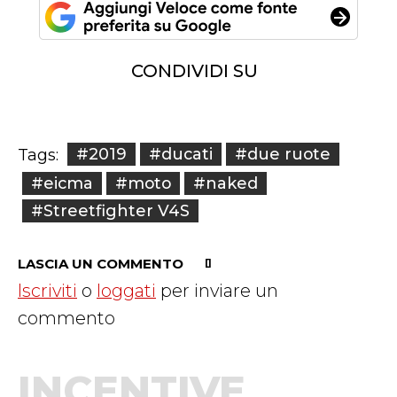
CONDIVIDI SU
#2019
#ducati
#due ruote
Tags:
#eicma
#moto
#naked
#Streetfighter V4S
LASCIA UN COMMENTO
Iscriviti
o
loggati
per inviare un
commento
INCENTIVE