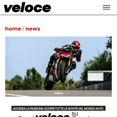
home
/
news