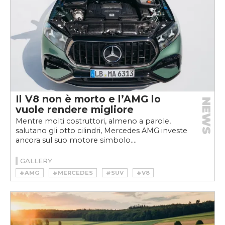
Il V8 non è morto e l’AMG lo
NEWS
vuole rendere migliore
Mentre molti costruttori, almeno a parole,
salutano gli otto cilindri, Mercedes AMG investe
ancora sul suo motore simbolo....
GALLERY
#AMG
#MERCEDES
#SUV
#V8