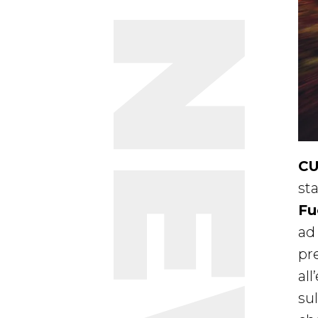
CU
st
Fu
ad
pr
al
sul