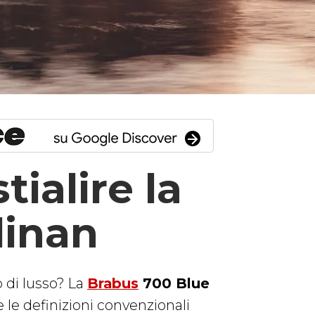
ialire la
linan
 di lusso? La
Brabus
700 Blue
 le definizioni convenzionali