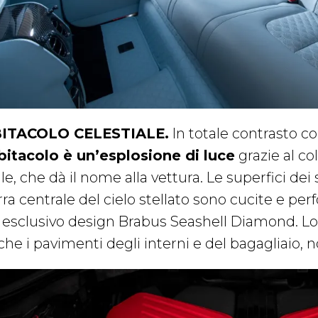
ITACOLO CELESTIALE.
In totale contrasto con
abitacolo è un’esplosione di luce
grazie al co
le, che dà il nome alla vettura. Le superfici dei s
rra centrale del cielo stellato sono cucite e pe
 esclusivo design Brabus Seashell Diamond. Lo 
he i pavimenti degli interni e del bagagliaio, n