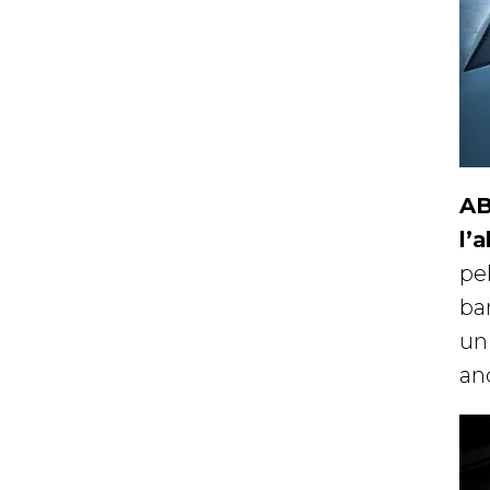
AB
l’
pel
ba
un
anc