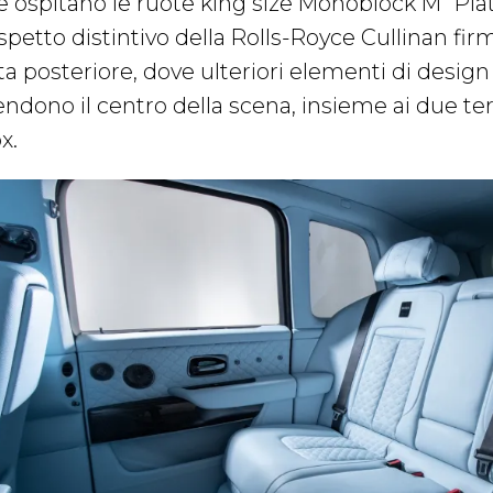
e ospitano le ruote king size Monoblock M “Pla
aspetto distintivo della Rolls-Royce Cullinan fi
ta posteriore, dove ulteriori elementi di design 
ndono il centro della scena, insieme ai due term
x.