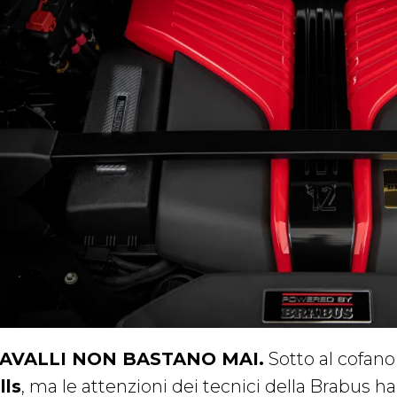
CAVALLI NON BASTANO MAI.
Sotto al cofano
lls
, ma le attenzioni dei tecnici della Brabus 