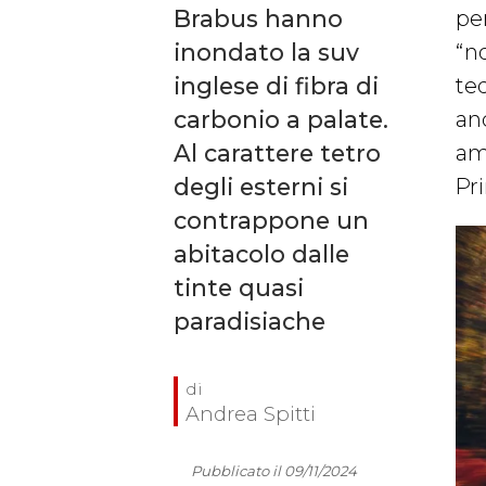
Brabus hanno
per
inondato la suv
“n
inglese di fibra di
te
carbonio a palate.
anc
Al carattere tetro
am
degli esterni si
Pr
contrappone un
abitacolo dalle
tinte quasi
paradisiache
Andrea Spitti
Pubblicato il 09/11/2024