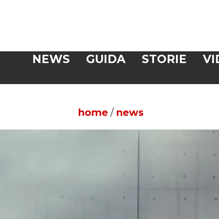
Veloce
NEWS
GUIDA
STORIE
VI
CERCA
home
/
news