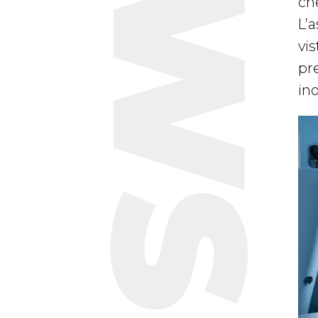
NEWS
ch
L’
vis
pre
ino