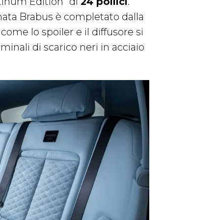
tinum Edition” di
24 pollici
.
rmata Brabus è completato dalla
come lo spoiler e il diffusore si
inali di scarico neri in acciaio