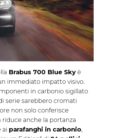
lla
Brabus 700 Blue Sky
è
un immediato impatto visivo.
mponenti in carbonio sigillato
 di serie sarebbero cromati
iore non solo conferisce
a riduce anche la portanza
e ai
parafanghi in carbonio
,