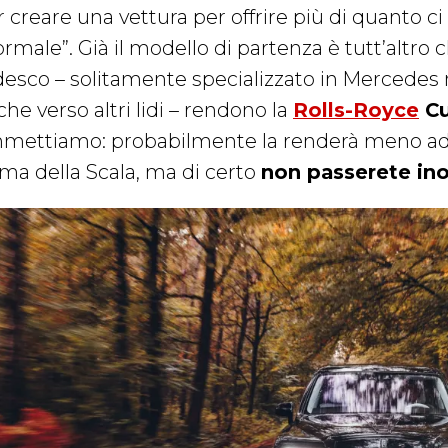
 creare una vettura per offrire più di quanto ci
ormale”. Già il modello di partenza è tutt’altro
desco – solitamente specializzato in Mercedes
he verso altri lidi – rendono la
Rolls-Royce
Cu
mettiamo: probabilmente la renderà meno ada
ima della Scala, ma di certo
non passerete ino