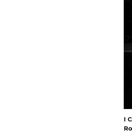
I 
Ro