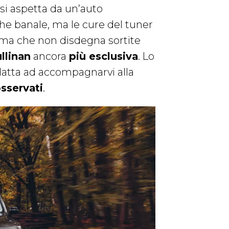
 si aspetta da un’auto
 che banale, ma le cure del tuner
 ma che non disdegna sortite
llinan
ancora
più esclusiva
. Lo
tta ad accompagnarvi alla
sservati
.