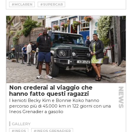
#MCLAREN
#SUPERCAR
Non crederai al viaggio che
NEWS
hanno fatto questi ragazzi
I kenioti Becky Kim e Bonnie Koko hanno
percorso più di 45.000 km in 122 giorni con una
Ineos Grenadier a gasolio
GALLERY
#INEOS
#INEOS GRENADIER