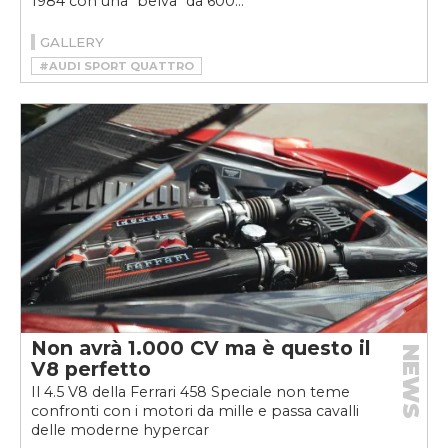
1984 con una "belva" da 600...
GALLERY
#AUDI SPORT QUATTRO
#HSR MANUFAKTUR
#RESTOMOD
Non avrà 1.000 CV ma è questo il
NEWS
V8 perfetto
Il 4.5 V8 della Ferrari 458 Speciale non teme
confronti con i motori da mille e passa cavalli
delle moderne hypercar