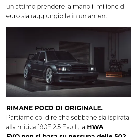
un attimo prendere la mano il milione di
euro sia raggiungibile in un amen.
RIMANE POCO DI ORIGINALE.
Partiamo col dire che sebbene sia ispirata
alla mitica 190E 2.5 Evo II, la
HWA
EVO
non si basa su nessuna delle 502