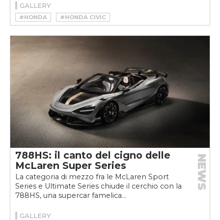
GALLERY
#HONDA
#HONDA CIVIC
#HONDA CIVIC TYPE R
788HS: il canto del cigno delle
NEWS
McLaren Super Series
La categoria di mezzo fra le McLaren Sport
Series e Ultimate Series chiude il cerchio con la
788HS, una supercar famelica...
GALLERY