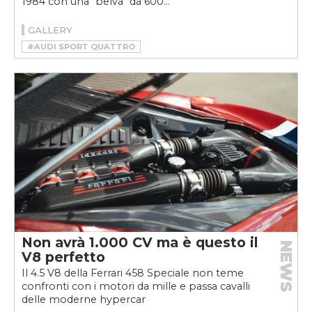
1984 con una "belva" da 600...
GALLERY
#AUDI SPORT QUATTRO
#HSR MANUFAKTUR
#RESTOMOD
Non avrà 1.000 CV ma è questo il
NEWS
V8 perfetto
Il 4.5 V8 della Ferrari 458 Speciale non teme
confronti con i motori da mille e passa cavalli
delle moderne hypercar