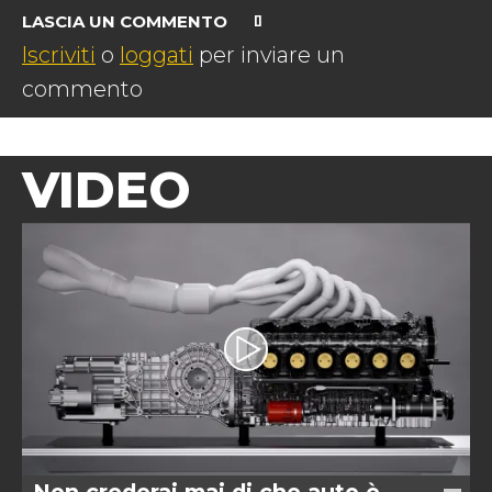
LASCIA UN COMMENTO
Iscriviti
o
loggati
per inviare un
commento
VIDEO
Non crederai mai di che auto è