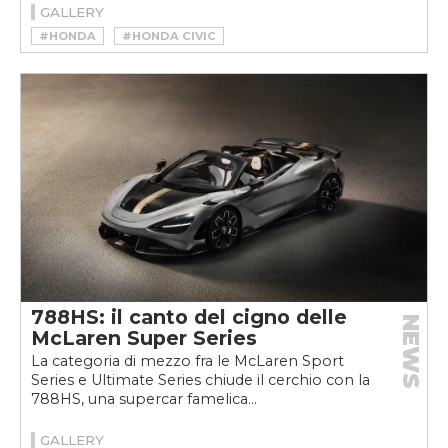
GALLERY
#HONDA
#HONDA CIVIC
#HONDA CIVIC TYPE R
788HS: il canto del cigno delle
NEWS
McLaren Super Series
La categoria di mezzo fra le McLaren Sport
Series e Ultimate Series chiude il cerchio con la
788HS, una supercar famelica...
GALLERY