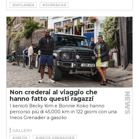
#MCLAREN
#SUPERCAR
Non crederai al viaggio che
NEWS
hanno fatto questi ragazzi
I kenioti Becky Kim e Bonnie Koko hanno
percorso più di 45.000 km in 122 giorni con una
Ineos Grenadier a gasolio
GALLERY
#INEOS
#INEOS GRENADIER