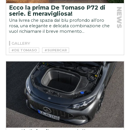
Ecco la prima De Tomaso P72 di
NEWS
serie. È meravigliosa!
Una livrea che spazia dal blu profondo all’oro
rosa, una elegante e delicata combinazione che
vuol richiamare il breve momento...
GALLERY
#DE TOMASO
#SUPERCAR