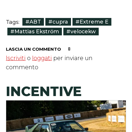
#ABT
#cupra
#Extreme E
Tags:
#Mattias Ekström
#velocekw
LASCIA UN COMMENTO
Iscriviti
o
loggati
per inviare un
commento
INCENTIVE