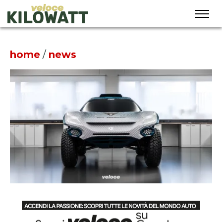
home
/
news