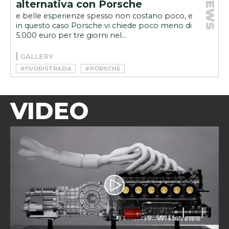
NEWS
alternativa con Porsche
e belle esperienze spesso non costano poco, e
in questo caso Porsche vi chiede poco meno di
5.000 euro per tre giorni nel...
GALLERY
#FUORISTRADA
#PORSCHE
VIDEO