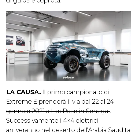
di guida e copilota.
LA CAUSA.
Il primo campionato di
Extreme E
prenderà il via dal 22 al 24
gennaio 2021 a Lac Rose in Senegal
.
Successivamente i 4×4 elettrici
arriveranno nel deserto dell’Arabia Saudita