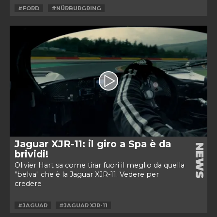
#FORD
#NÜRBURGRING
Jaguar XJR-11: il giro a Spa è da
NEWS
brividi!
Olivier Hart sa come tirar fuori il meglio da quella
"belva" che è la Jaguar XJR-11. Vedere per
credere
#JAGUAR
#JAGUAR XJR-11