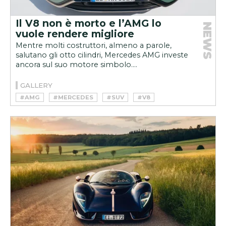
Il V8 non è morto e l’AMG lo
NEWS
vuole rendere migliore
Mentre molti costruttori, almeno a parole,
salutano gli otto cilindri, Mercedes AMG investe
ancora sul suo motore simbolo....
GALLERY
#AMG
#MERCEDES
#SUV
#V8