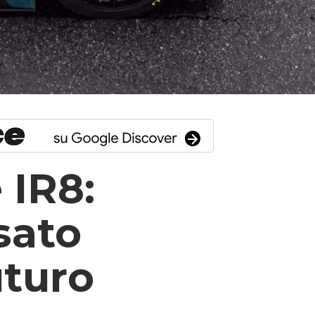
 IR8:
sato
uturo