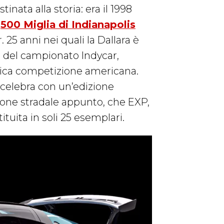
inata alla storia: era il 1998
a
500 Miglia di Indianapolis
5 anni nei quali la Dallara è
e del campionato Indycar,
orica competizione americana.
celebra con un’edizione
zione stradale appunto, che EXP,
ituita in soli 25 esemplari.