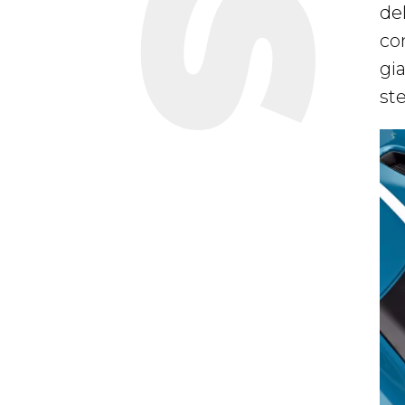
del
con
gia
st