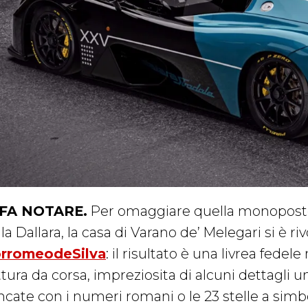
 FA NOTARE.
Per omaggiare quella monoposto 
la Dallara, la casa di Varano de’ Melegari si è ri
rromeodeSilva
: il risultato è una livrea fedele
tura da corsa, impreziosita di alcuni dettagli u
ncate con i numeri romani o le 23 stelle a simbo