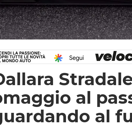
Dallara Stradale
omaggio al pas
guardando al f