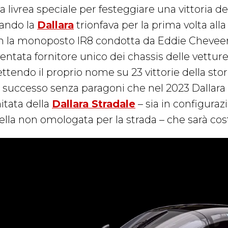
 livrea speciale per festeggiare una vittoria dest
ando la
Dallara
trionfava per la prima volta all
n la monoposto IR8 condotta da Eddie Cheveer. 2
ventata fornitore unico dei chassis delle vettur
ttendo il proprio nome su 23 vittorie della st
 successo senza paragoni che nel 2023 Dallara 
itata della
Dallara Stradale
– sia in configura
ella non omologata per la strada – che sarà cost