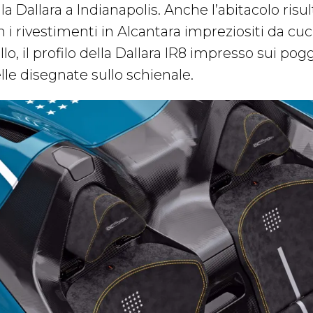
la Dallara a Indianapolis. Anche l’abitacolo ris
 i rivestimenti in Alcantara impreziositi da cuc
llo, il profilo della Dallara IR8 impresso sui po
elle disegnate sullo schienale.