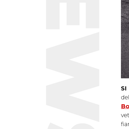
NEWS
SI
del
Bo
vet
fia