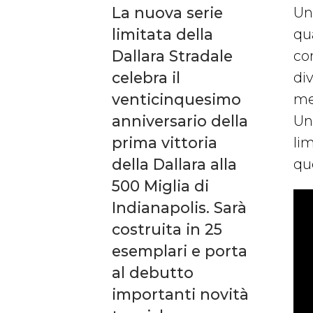
La nuova serie
Una
limitata della
qu
Dallara Stradale
co
celebra il
di
venticinquesimo
me
anniversario della
Un
prima vittoria
lim
della Dallara alla
qu
500 Miglia di
Indianapolis. Sarà
costruita in 25
esemplari e porta
al debutto
importanti novità