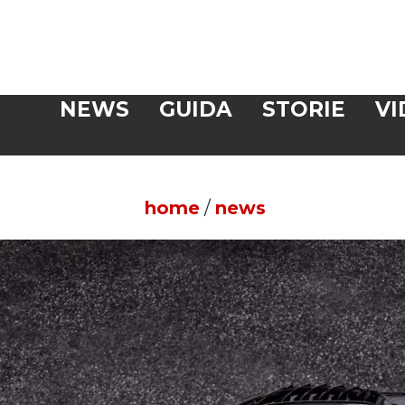
Veloce
NEWS
GUIDA
STORIE
VI
CERCA
home
/
news