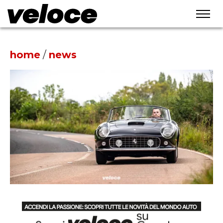
home
/
news