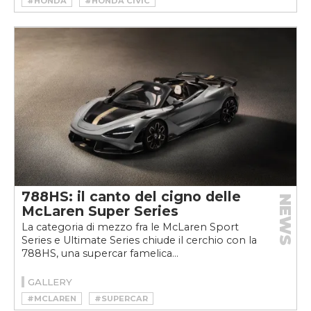
#HONDA
#HONDA CIVIC
#HONDA CIVIC TYPE R
788HS: il canto del cigno delle
NEWS
McLaren Super Series
La categoria di mezzo fra le McLaren Sport
Series e Ultimate Series chiude il cerchio con la
788HS, una supercar famelica...
GALLERY
#MCLAREN
#SUPERCAR