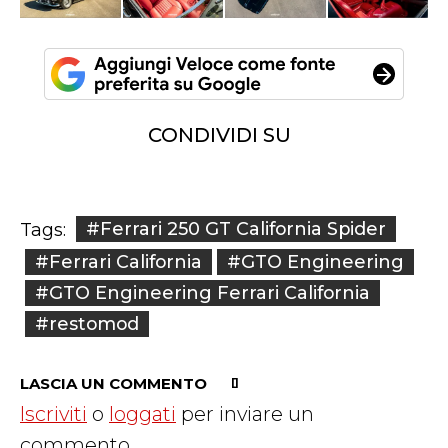
CONDIVIDI SU
#Ferrari 250 GT California Spider
Tags:
#Ferrari California
#GTO Engineering
#GTO Engineering Ferrari California
#restomod
LASCIA UN COMMENTO
Iscriviti
o
loggati
per inviare un
commento