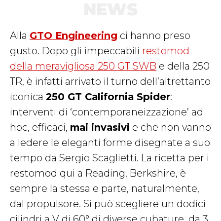
NEWS
Alla
GTO Engineering
ci hanno preso
gusto. Dopo gli impeccabili
restomod
della meravigliosa 250 GT SWB
e della 250
TR, è infatti arrivato il turno dell’altrettanto
iconica
250 GT California Spider
:
interventi di ‘contemporaneizzazione’ ad
hoc, efficaci,
mai invasivi
e che non vanno
a ledere le eleganti forme disegnate a suo
tempo da Sergio Scaglietti. La ricetta per i
restomod qui a Reading, Berkshire, è
sempre la stessa e parte, naturalmente,
dal propulsore. Si può scegliere un dodici
cilindri a V di 60° di diverse cubature, da 3,