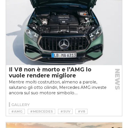
Il V8 non è morto e l’AMG lo
NEWS
vuole rendere migliore
Mentre molti costruttori, almeno a parole,
salutano gli otto cilindri, Mercedes AMG investe
ancora sul suo motore simbolo....
GALLERY
#AMG
#MERCEDES
#SUV
#V8