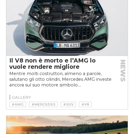
Il V8 non è morto e l’AMG lo
NEWS
vuole rendere migliore
Mentre molti costruttori, almeno a parole,
salutano gli otto cilindri, Mercedes AMG investe
ancora sul suo motore simbolo....
GALLERY
#AMG
#MERCEDES
#SUV
#V8