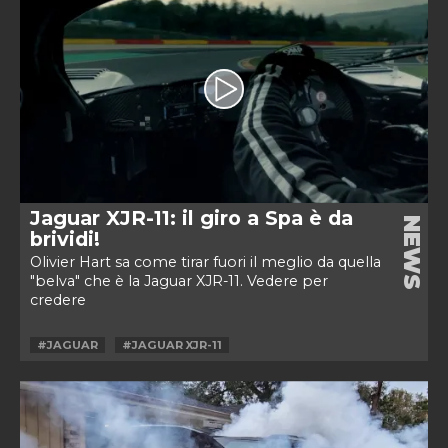
Jaguar XJR-11: il giro a Spa è da
NEWS
brividi!
Olivier Hart sa come tirar fuori il meglio da quella
"belva" che è la Jaguar XJR-11. Vedere per
credere
#JAGUAR
#JAGUAR XJR-11