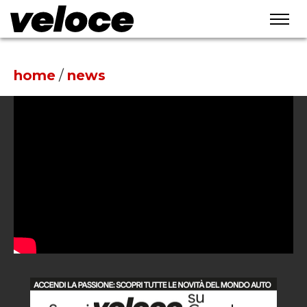
home
/
news