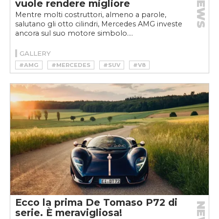
NEWS
vuole rendere migliore
Mentre molti costruttori, almeno a parole,
salutano gli otto cilindri, Mercedes AMG investe
ancora sul suo motore simbolo....
GALLERY
#AMG
#MERCEDES
#SUV
#V8
Ecco la prima De Tomaso P72 di
serie. È meravigliosa!