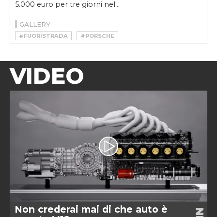
5.000 euro per tre giorni nel...
GALLERY
#FUORISTRADA
#PORSCHE
VIDEO
Non crederai mai di che auto è