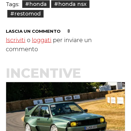
#honda
#honda nsx
Tags:
#restomod
LASCIA UN COMMENTO
Iscriviti
o
loggati
per inviare un
commento
INCENTIVE