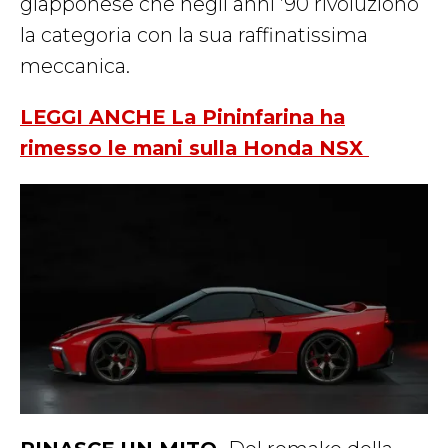
giapponese che negli anni ’90 rivoluzionò
la categoria con la sua raffinatissima
meccanica.
LEGGI ANCHE La Pininfarina ha
rimesso le mani sulla Honda NSX