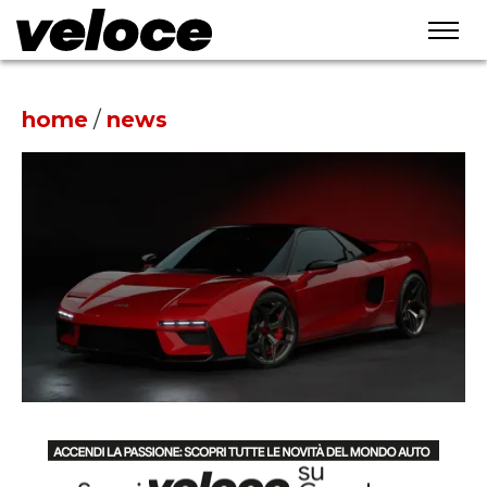
home
/
news