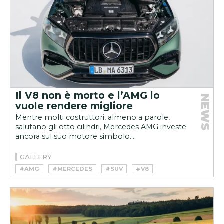
Il V8 non è morto e l’AMG lo
NEWS
vuole rendere migliore
Mentre molti costruttori, almeno a parole,
salutano gli otto cilindri, Mercedes AMG investe
ancora sul suo motore simbolo....
GALLERY
#AMG
#MERCEDES
#SUV
#V8