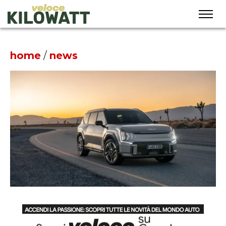
home
/
news