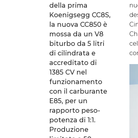
della prima
nu
Koenigsegg CC8S,
de
la nuova CC850 è
Ci
mossa da un V8
Ch
biturbo da 5 litri
cel
di cilindrata e
co
accreditato di
1385 CV nel
funzionamento
con il carburante
E85, per un
rapporto peso-
potenza di 1:1.
Produzione