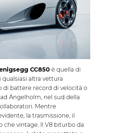
enigsegg CC850
è quella di
 qualsiasi altra vettura
 di battere record di velocità o
e ad Ängelholm, nel sud della
collaboratori. Mentre
idente, la trasmissione, il
o che vintage. Il V8 biturbo da