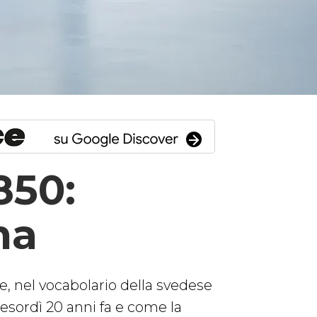
850:
ma
 e, nel vocabolario della svedese
sordì 20 anni fa e come la