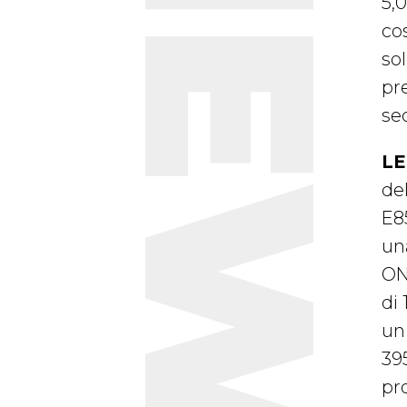
NEWS
5,0
co
sol
pre
se
LE
de
E8
un
ON
di 
un
39
pro