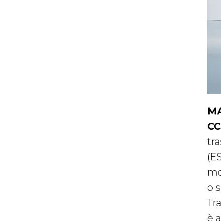
MA
CC
tr
(ES
mo
o 
Tr
è 