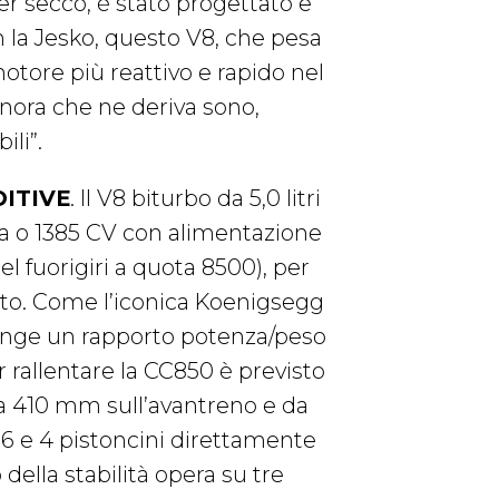
rter secco, è stato progettato e
n la Jesko, questo V8, che pesa
motore più reattivo e rapido nel
sonora che ne deriva sono,
ili”.
DITIVE
. Il V8 biturbo da 5,0 litri
a o 1385 CV con alimentazione
l fuorigiri a quota 8500), per
to. Come l’iconica Koenigsegg
unge un rapporto potenza/peso
r rallentare la CC850 è previsto
a 410 mm sull’avantreno e da
6 e 4 pistoncini direttamente
della stabilità opera su tre