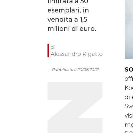
limitata a 50
esemplari, in
vendita a 1,5
milioni di euro.
Alessandro Rigatto
SO
Pubblicato il 20/08/2022
off
Koe
di
Sve
vis
mo