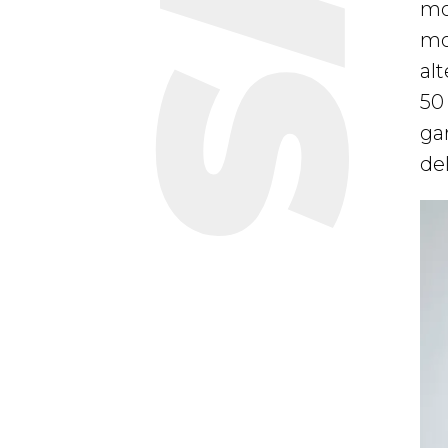
mo
mot
alt
50
gar
de