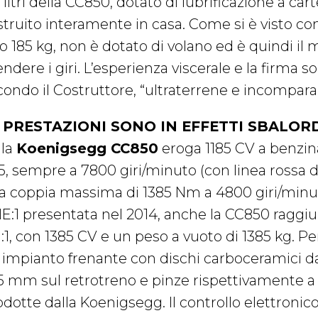
 litri della CC850, dotato di lubrificazione a ca
struito interamente in casa. Come si è visto co
o 185 kg, non è dotato di volano ed è quindi il 
ndere i giri. L’esperienza viscerale e la firma 
condo il Costruttore, “ultraterrene e incomparab
 PRESTAZIONI SONO IN EFFETTI SBALOR
lla
Koenigsegg CC850
eroga 1185 CV a benzin
5, sempre a 7800 giri/minuto (con linea rossa de
a coppia massima di 1385 Nm a 4800 giri/minu
E:1 presentata nel 2014, anche la CC850 raggi
1:1, con 1385 CV e un peso a vuoto di 1385 kg. Pe
 impianto frenante con dischi carboceramici d
5 mm sul retrotreno e pinze rispettivamente a 
dotte dalla Koenigsegg. Il controllo elettronico 