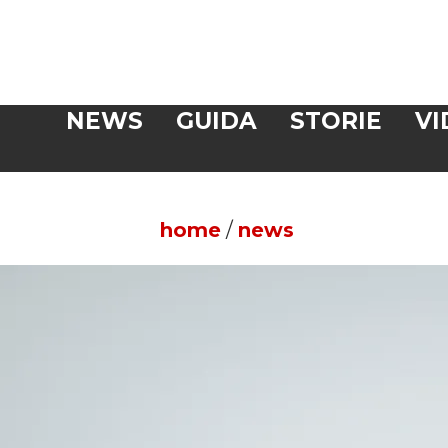
Veloce
NEWS
GUIDA
STORIE
VI
CERCA
home
/
news