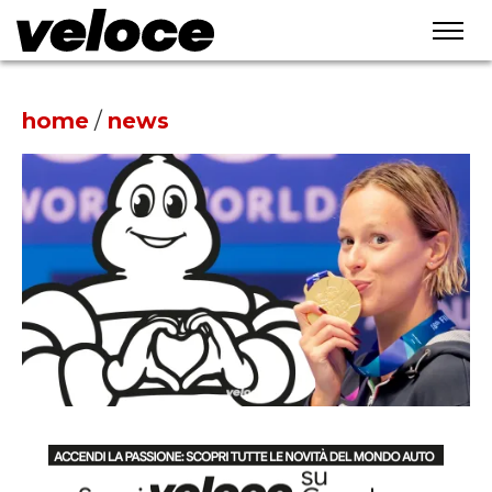
home
/
news