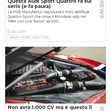
Questa Audi Sport Quattro fa sul
NEWS
serio (e fa paura)
La HSR Manufaktur rispolvera il mito dell'Audi
Quattro Sport che vinse il Mondiale rally nel
1984 con una "belva" da 600...
GALLERY
#AUDI SPORT QUATTRO
#HSR MANUFAKTUR
#RESTOMOD
Non avrà 1.000 CV ma è questo il