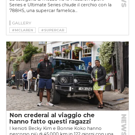
Series e Ultimate Series chiude il cerchio con la
788HS, una supercar famelica...
GALLERY
#MCLAREN
#SUPERCAR
Non crederai al viaggio che
NEWS
hanno fatto questi ragazzi
I kenioti Becky Kim e Bonnie Koko hanno
percorso più di 45.000 km in 122 giorni con una