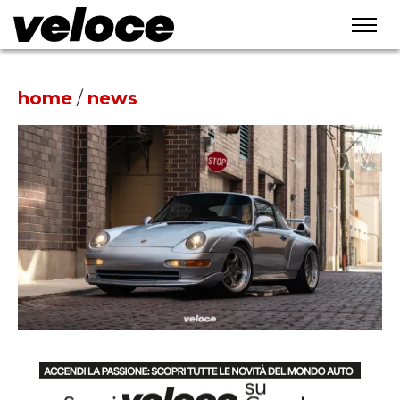
home
/
news