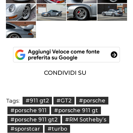
CONDIVIDI SU
#911 gt2
#GT2
#porsche
Tags:
#porsche 911
#porsche 911 gt
#porsche 911 gt2
#RM Sotheby’s
#sporstcar
#turbo