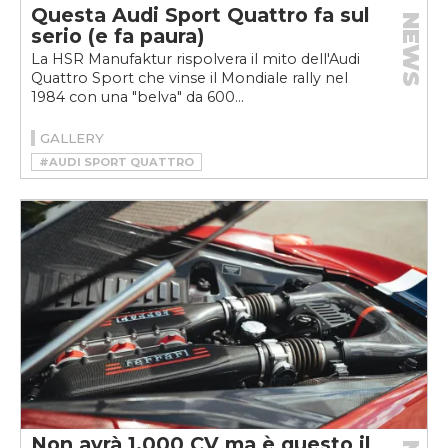
Questa Audi Sport Quattro fa sul
NEWS
serio (e fa paura)
La HSR Manufaktur rispolvera il mito dell'Audi
Quattro Sport che vinse il Mondiale rally nel
1984 con una "belva" da 600...
GALLERY
#AUDI SPORT QUATTRO
#HSR MANUFAKTUR
#RESTOMOD
Non avrà 1.000 CV ma è questo il