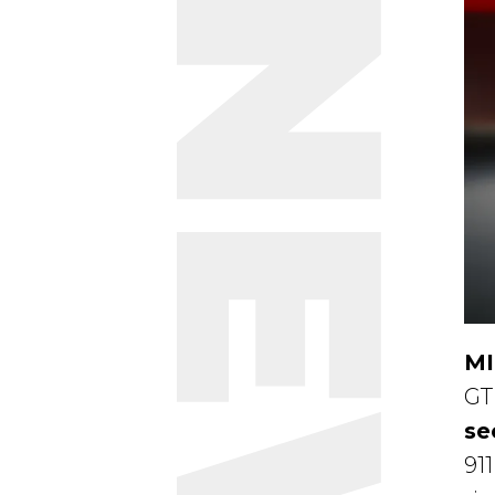
NEWS
MI
GT
se
91