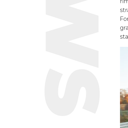
ri
st
Fo
gr
sta