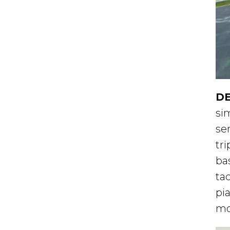
DE
sim
se
tri
ba
ta
pi
mon