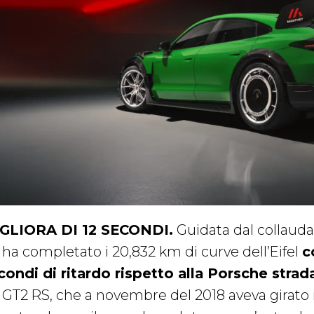
GLIORA DI 12 SECONDI.
Guidata dal collauda
 ha completato i 20,832 km di curve dell’Eifel
c
condi di ritardo rispetto alla Porsche strad
1 GT2 RS, che a novembre del 2018 aveva girato