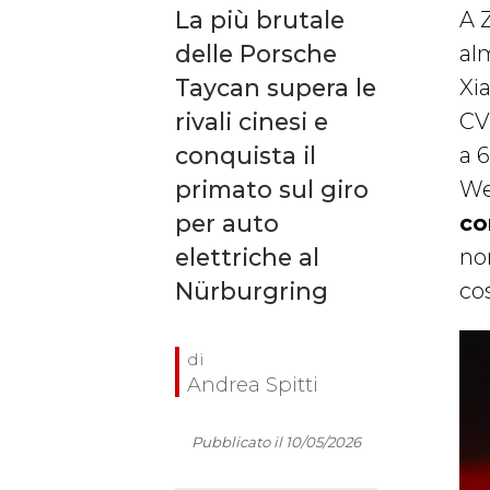
La più brutale
A 
delle Porsche
al
Taycan supera le
Xi
rivali cinesi e
CV
conquista il
a 
primato sul giro
We
per auto
co
elettriche al
no
Nürburgring
cos
Andrea Spitti
Pubblicato il 10/05/2026