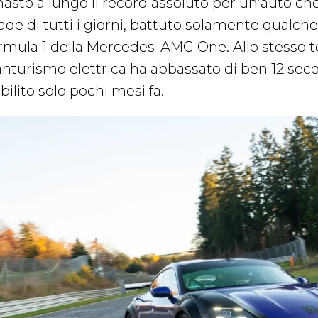
masto a lungo il record assoluto per un’auto c
rade di tutti i giorni, battuto solamente qualch
rmula 1 della Mercedes-AMG One. Allo stesso te
anturismo elettrica ha abbassato di ben 12 sec
bilito solo pochi mesi fa.