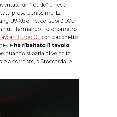
diventato un “feudo” cinese –
 stata presa benissimo. La
wang U9 Xtreme, coi suoi 3.000
7 minuti, fermando il cronometro
Taycan Turbo GT
con pacchetto
they e
ha ribaltato il tavolo
e quando si parla di velocità,
a o a corrente, a Stoccarda le