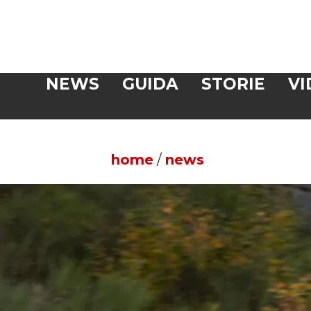
Veloce
NEWS
GUIDA
STORIE
VI
CERCA
home
/
news