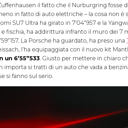
Zuffenhausen il fatto che il Nürburgring fosse 
meno in fatto di auto elettriche – la cosa non è
aomi SU7 Ultra ha girato in 7’04”957 e la Yang
 e fischia, ha addirittura infranto il muro dei 
6’59”157. La Porsche ha guardato, ha preso una
issach, l’ha equipaggiata con il nuovo kit Man
n un 6’55”533
. Giusto per mettere in chiaro ch
n importa si tratti di un auto che vada a benzin
e si fanno sul serio.