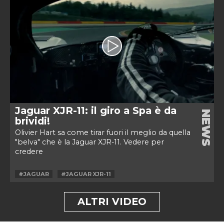
Jaguar XJR-11: il giro a Spa è da
NEWS
brividi!
Olivier Hart sa come tirar fuori il meglio da quella
"belva" che è la Jaguar XJR-11. Vedere per
credere
#JAGUAR
#JAGUAR XJR-11
ALTRI VIDEO