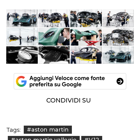
CONDIVIDI SU
#aston martin
Tags:
#aston martin valkyrie
#V12