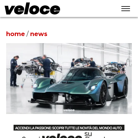
home
/
news