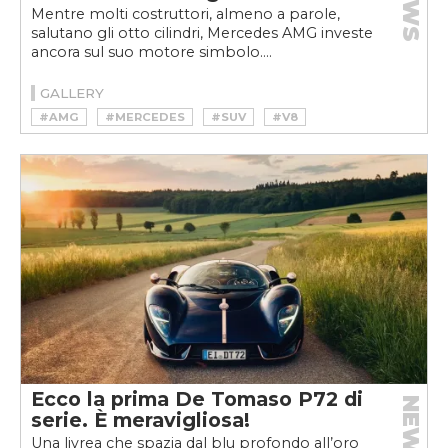
NEWS
Mentre molti costruttori, almeno a parole,
salutano gli otto cilindri, Mercedes AMG investe
ancora sul suo motore simbolo....
GALLERY
#AMG
#MERCEDES
#SUV
#V8
Ecco la prima De Tomaso P72 di
NEWS
serie. È meravigliosa!
Una livrea che spazia dal blu profondo all’oro