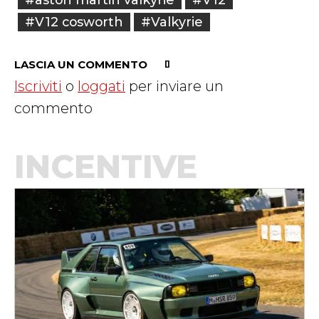
#V12 cosworth
#Valkyrie
LASCIA UN COMMENTO
Iscriviti
o
loggati
per inviare un
commento
INCENTIVE