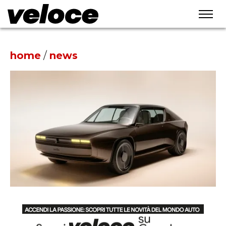
home
/
news