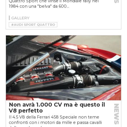
Quattro Sport che vinse il Mondiale rally nel
1984 con una "belva" da 600...
GALLERY
#AUDI SPORT QUATTRO
#HSR MANUFAKTUR
#RESTOMOD
Non avrà 1.000 CV ma è questo il
NEWS
V8 perfetto
Il 4.5 V8 della Ferrari 458 Speciale non teme
confronti con i motori da mille e passa cavalli