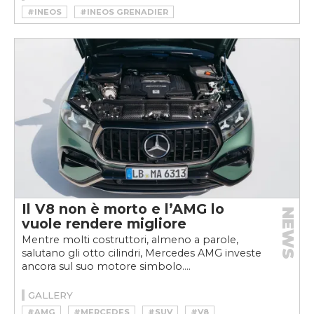
#INEOS
#INEOS GRENADIER
Il V8 non è morto e l’AMG lo
NEWS
vuole rendere migliore
Mentre molti costruttori, almeno a parole,
salutano gli otto cilindri, Mercedes AMG investe
ancora sul suo motore simbolo....
GALLERY
#AMG
#MERCEDES
#SUV
#V8