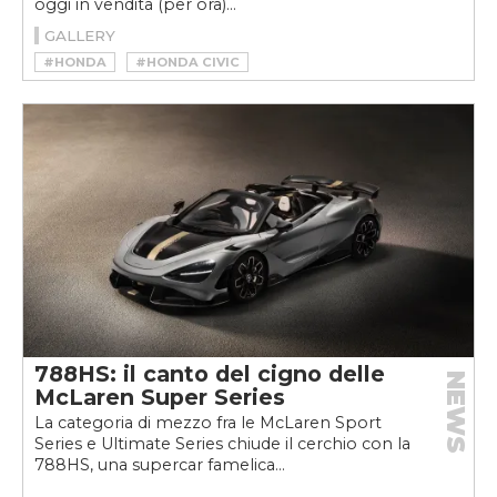
oggi in vendita (per ora)...
GALLERY
#HONDA
#HONDA CIVIC
#HONDA CIVIC TYPE R
788HS: il canto del cigno delle
NEWS
McLaren Super Series
La categoria di mezzo fra le McLaren Sport
Series e Ultimate Series chiude il cerchio con la
788HS, una supercar famelica...