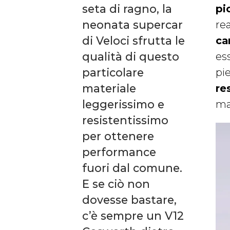
seta di ragno, la
pi
neonata supercar
re
di Veloci sfrutta le
ca
qualità di questo
ess
particolare
pi
materiale
re
leggerissimo e
ma
resistentissimo
per ottenere
performance
fuori dal comune.
E se ciò non
dovesse bastare,
c’è sempre un V12