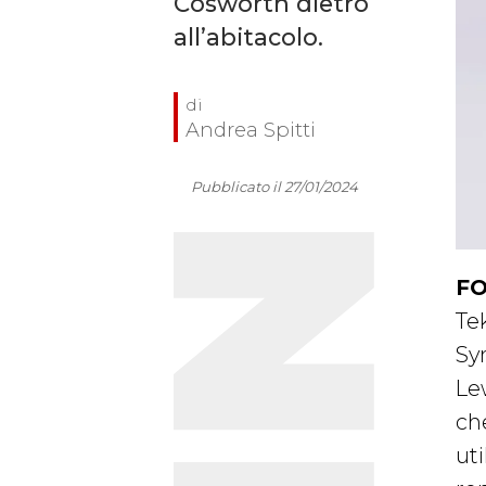
Cosworth dietro
all’abitacolo.
Andrea Spitti
Pubblicato il 27/01/2024
FO
Tek
Sy
Lew
ch
uti