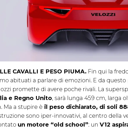
LLE CAVALLI E PESO PIUMA.
Fin qui la fre
amo abituati a parlare di emozioni. E da questo 
lozzi promette di avere poche rivali. La supersp
alia e Regno Unito
, sarà lunga 459 cm, larga o
. Ma a stupire è
il peso dichiarato, di soli 8
truzione sono iper-innovativi, al centro della vet
ntato
un motore “old school”
: un
V12 aspir