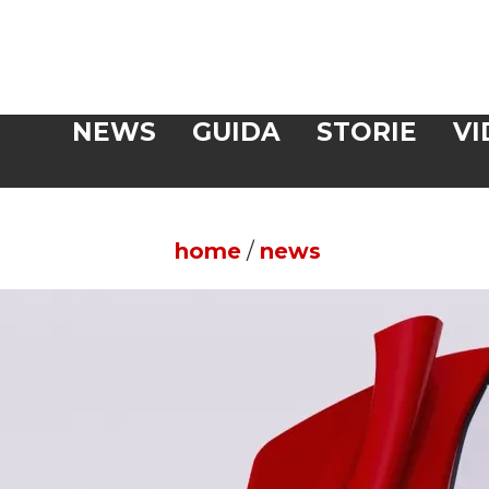
Veloce
NEWS
GUIDA
STORIE
VI
CERCA
home
/
news