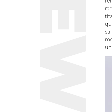
NEWS
re
rag
tit
qu
sar
mo
una