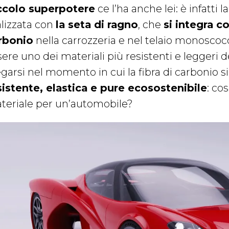
ccolo superpotere
ce l’ha anche lei: è infatti
alizzata con
la seta di ragno
, che
si integra co
rbonio
nella carrozzeria e nel telaio monoscocc
ere uno dei materiali più resistenti e leggeri de
egarsi nel momento in cui la fibra di carbonio
sistente, elastica e pure ecosostenibile
: co
teriale per un’automobile?