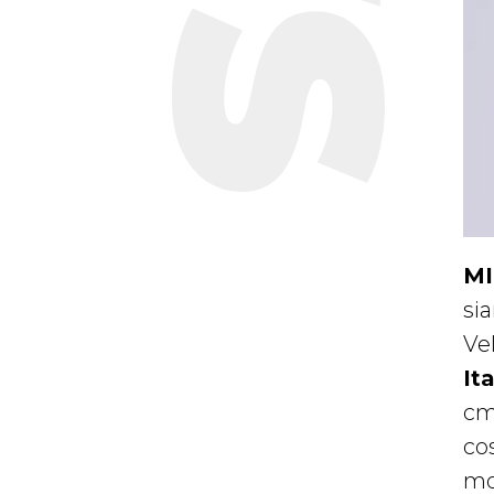
MI
si
Ve
It
cm
cos
mo