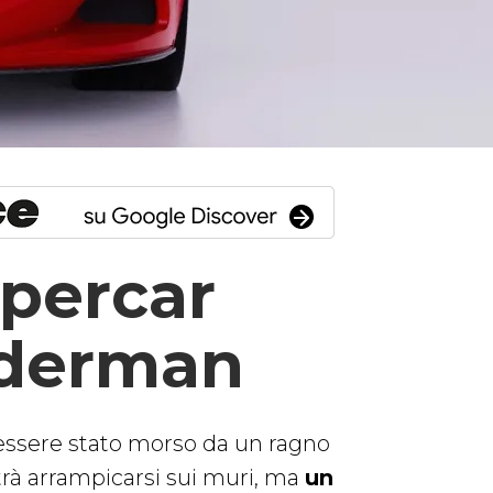
ypercar
iderman
essere stato morso da un ragno
rà arrampicarsi sui muri, ma
un