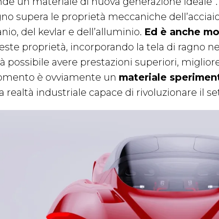
nde un materiale di nuova generazione ideale”. S
no supera le proprietà meccaniche dell’acciaio, 
anio, del kevlar e dell’alluminio.
Ed è anche mo
este proprietà, incorporando la tela di ragno ne
à possibile avere prestazioni superiori, migliore
mento è ovviamente un
materiale sperimen
 realtà industriale capace di rivoluzionare il se