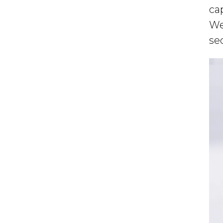
ca
We
se