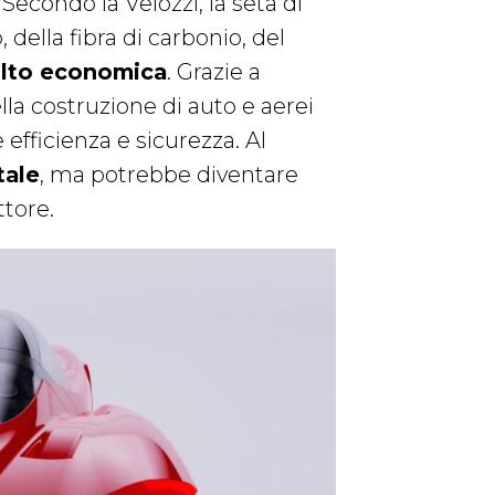
econdo la Velozzi, la seta di
della fibra di carbonio, del
lto economica
. Grazie a
lla costruzione di auto e aerei
 efficienza e sicurezza. Al
tale
, ma potrebbe diventare
ttore.