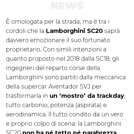
NEWS
È omologata per la strada, ma è tra i
cordoli che la
Lamborghini SC20
saprà
davvero emozionare il suo fortunato
proprietario. Con simili intenzioni a
quanto proposto nel 2018 dalla SC18, gli
ingegneri del reparto corse della
Lamborghini sono partiti dalla meccanica
della supercar Aventador SVJ per
trasformarla in
un ‘mostro’ da trackday
,
tutto carbonio, potenza (aspirata) e
aerodinamica. Il tutto condito da un vero
e proprio colpo di scena: la Lamborghini
SC20
non ha né tetto né parabrezza
.