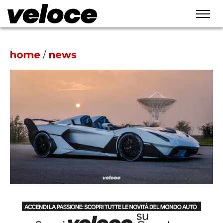
home
/
news