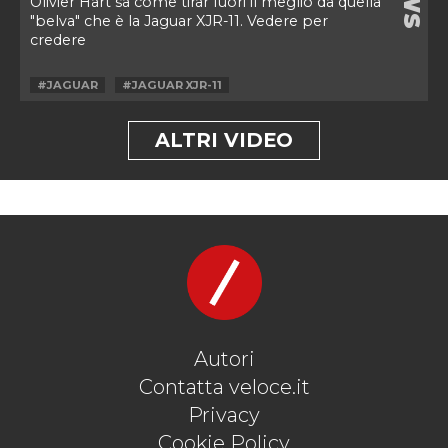
Olivier Hart sa come tirar fuori il meglio da quella
"belva" che è la Jaguar XJR-11. Vedere per
credere
#JAGUAR
#JAGUAR XJR-11
ALTRI VIDEO
Autori
Contatta veloce.it
Privacy
Cookie Policy