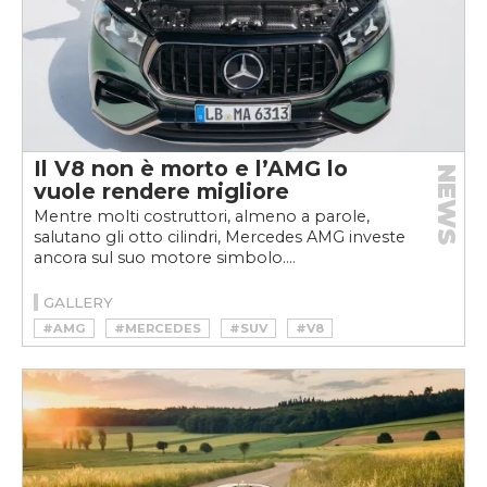
Il V8 non è morto e l’AMG lo
NEWS
vuole rendere migliore
Mentre molti costruttori, almeno a parole,
salutano gli otto cilindri, Mercedes AMG investe
ancora sul suo motore simbolo....
GALLERY
#AMG
#MERCEDES
#SUV
#V8