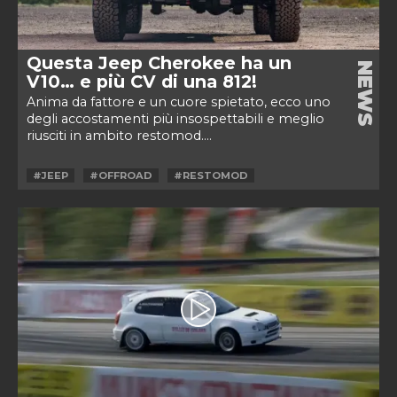
Questa Jeep Cherokee ha un
NEWS
V10… e più CV di una 812!
Anima da fattore e un cuore spietato, ecco uno
degli accostamenti più insospettabili e meglio
riusciti in ambito restomod....
#JEEP
#OFFROAD
#RESTOMOD