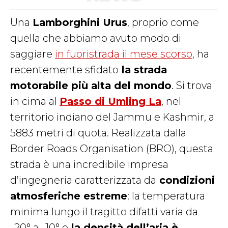
Una
Lamborghini Urus
, proprio come
quella che abbiamo avuto modo di
saggiare
in fuoristrada il mese scorso
, ha
recentemente sfidato
la strada
motorabile più alta del mondo
. Si trova
in cima al
Passo di Umling La
, nel
territorio indiano del Jammu e Kashmir, a
5883 metri di quota. Realizzata dalla
Border Roads Organisation (BRO), questa
strada è una incredibile impresa
d’ingegneria caratterizzata da
condizioni
atmosferiche estreme
: la temperatura
minima lungo il tragitto difatti varia da
-20° a -10° e
la densità dell’aria è