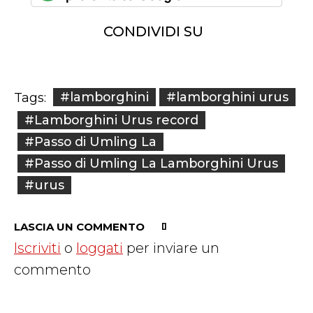
CONDIVIDI SU
#lamborghini
#lamborghini urus
Tags:
#Lamborghini Urus record
#Passo di Umling La
#Passo di Umling La Lamborghini Urus
#urus
LASCIA UN COMMENTO
Iscriviti
o
loggati
per inviare un
commento