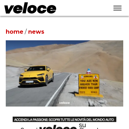
home
/
news