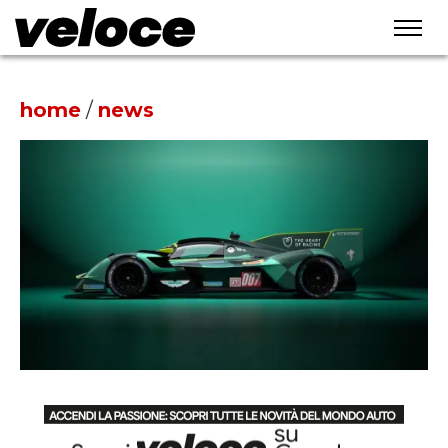
home
/
news