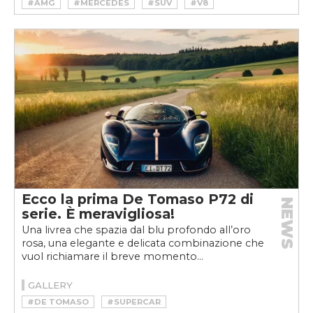
#AMG
#MERCEDES
#SUV
#V8
Ecco la prima De Tomaso P72 di
NEWS
serie. È meravigliosa!
Una livrea che spazia dal blu profondo all’oro
rosa, una elegante e delicata combinazione che
vuol richiamare il breve momento...
GALLERY
#DE TOMASO
#SUPERCAR