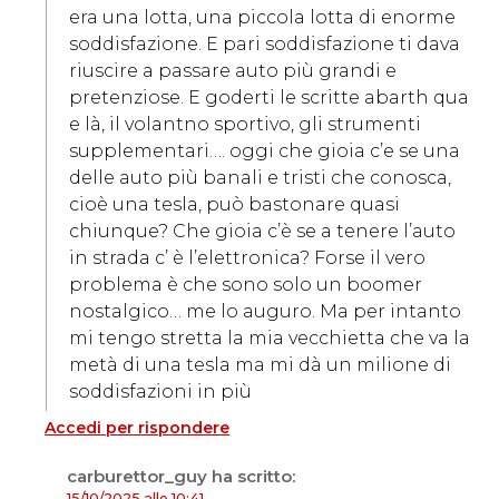
era una lotta, una piccola lotta di enorme
soddisfazione. E pari soddisfazione ti dava
riuscire a passare auto più grandi e
pretenziose. E goderti le scritte abarth qua
e là, il volantno sportivo, gli strumenti
supplementari…. oggi che gioia c’e se una
delle auto più banali e tristi che conosca,
cioè una tesla, può bastonare quasi
chiunque? Che gioia c’è se a tenere l’auto
in strada c’ è l’elettronica? Forse il vero
problema è che sono solo un boomer
nostalgico… me lo auguro. Ma per intanto
mi tengo stretta la mia vecchietta che va la
metà di una tesla ma mi dà un milione di
soddisfazioni in più
Accedi per rispondere
carburettor_guy
ha scritto:
15/10/2025 alle 10:41