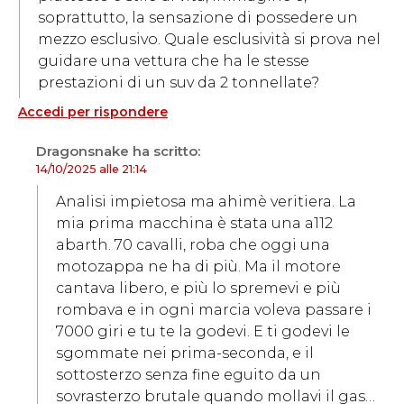
soprattutto, la sensazione di possedere un
mezzo esclusivo. Quale esclusività si prova nel
guidare una vettura che ha le stesse
prestazioni di un suv da 2 tonnellate?
Accedi per rispondere
Dragonsnake
ha scritto:
14/10/2025 alle 21:14
Analisi impietosa ma ahimè veritiera. La
mia prima macchina è stata una a112
abarth. 70 cavalli, roba che oggi una
motozappa ne ha di più. Ma il motore
cantava libero, e più lo spremevi e più
rombava e in ogni marcia voleva passare i
7000 giri e tu te la godevi. E ti godevi le
sgommate nei prima-seconda, e il
sottosterzo senza fine eguito da un
sovrasterzo brutale quando mollavi il gas…