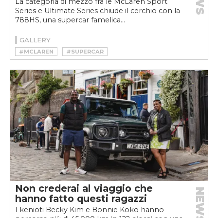
La categoria di mezzo fra le McLaren Sport
Series e Ultimate Series chiude il cerchio con la
788HS, una supercar famelica...
GALLERY
#MCLAREN
#SUPERCAR
Non crederai al viaggio che
NEWS
hanno fatto questi ragazzi
I kenioti Becky Kim e Bonnie Koko hanno