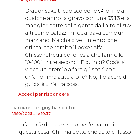
Dragonsake ti capisco bene 🙂 Io fine a
qualche anno fa giravo con una 33 1.3 e la
maggior parte della gente dall’alto di suv
alti come palazzi mi guardava come un
marziano. Ma che divertimento, che
grinta, che rombo il boxer Alfa.
Chissenefrega delle Tesla che fanno lo
“0-100” in tre secondi. E quindi? Cos’è, si
vince un premio a fare gli spari con
un’anonima auto a pile? No, il piacere di
guida è un’altra cosa…
Accedi per rispondere
carburettor_guy
ha scritto:
15/10/2025 alle 10:37
Infatti c’è del classismo bell’e buono in
questa cosa! Chi l’ha detto che auto di lusso