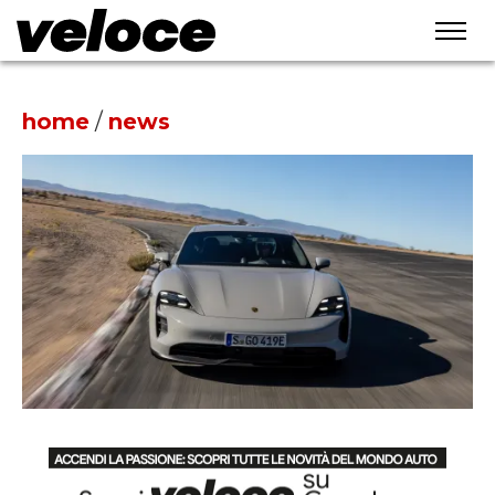
home
/
news