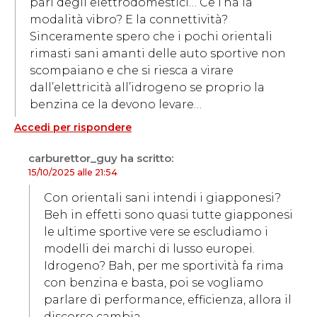
pari degli elettrodomestici… Ce l’ha la
modalità vibro? E la connettività?
Sinceramente spero che i pochi orientali
rimasti sani amanti delle auto sportive non
scompaiano e che si riesca a virare
dall’elettricità all’idrogeno se proprio la
benzina ce la devono levare…
Accedi per rispondere
carburettor_guy
ha scritto:
15/10/2025 alle 21:54
Con orientali sani intendi i giapponesi?
Beh in effetti sono quasi tutte giapponesi
le ultime sportive vere se escludiamo i
modelli dei marchi di lusso europei.
Idrogeno? Bah, per me sportività fa rima
con benzina e basta, poi se vogliamo
parlare di performance, efficienza, allora il
discorso cambia…