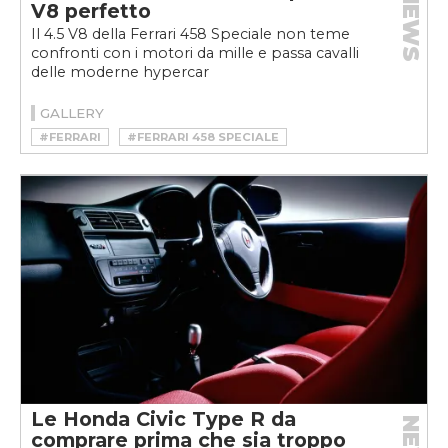
NEWS
V8 perfetto
Il 4.5 V8 della Ferrari 458 Speciale non teme
confronti con i motori da mille e passa cavalli
delle moderne hypercar
GALLERY
#FERRARI
#FERRARI 458 SPECIALE
Le Honda Civic Type R da
comprare prima che sia troppo