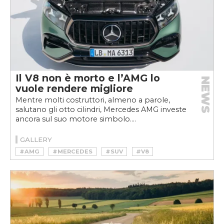
Il V8 non è morto e l’AMG lo
NEWS
vuole rendere migliore
Mentre molti costruttori, almeno a parole,
salutano gli otto cilindri, Mercedes AMG investe
ancora sul suo motore simbolo....
GALLERY
#AMG
#MERCEDES
#SUV
#V8