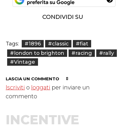
CONDIVIDI SU
#1896
#classic
#fiat
Tags:
#london to brighton
#racing
#rally
#Vintage
LASCIA UN COMMENTO
Iscriviti
o
loggati
per inviare un
commento
INCENTIVE