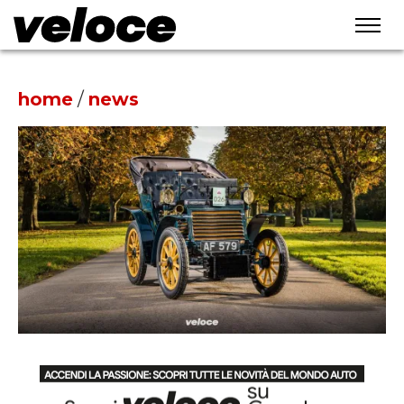
home
/
news