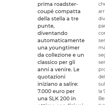
prima roadster-
che
coupé compatta
arr
della stella a tre
di
punte,
par
diventando
co
automaticamente
se
una youngtimer
ma
da collezione e un
seg
classico per gli
se
anni a venire. Le
pro
quotazioni
del
iniziano a salire:
su
7.000 euro per
la 
una SLK 200 in
Be