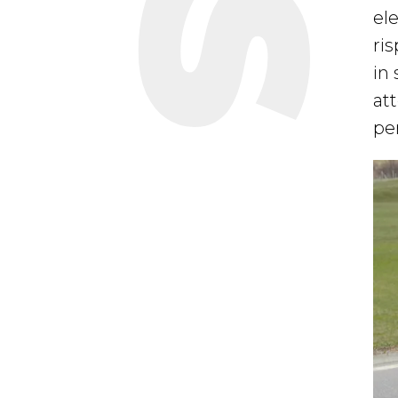
el
ri
in
att
pe