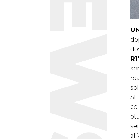
NEWS
UN
do
do
R1
se
ro
so
SL
co
ot
se
al