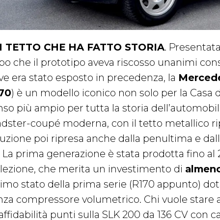
 TETTO CHE HA FATTO STORIA
. Presentata
po che il prototipo aveva riscosso unanimi cons
ve era stato esposto in precedenza, la
Merced
70
) è un modello iconico non solo per la Casa d
nso più ampio per tutta la storia dell’automobil
adster-coupé moderna, con il tetto metallico ri
luzione poi ripresa anche dalla penultima e dal
. La prima generazione è stata prodotta fino al
llezione, che merita un investimento di
almeno
timo stato della prima serie (R170 appunto) dota
nza compressore volumetrico. Chi vuole stare all
l’affidabilità punti sulla SLK 200 da 136 CV co