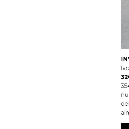
IN
fac
32
35
num
de
al