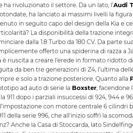
 ha rivoluzionato il settore. Da un lato, l’
Audi 
otondate, ha lanciato ai massimi livelli la figura
venuto in seguito capo del design della Kia e c
ticolarità? La disponibilità della trazione integr
minciare dalla 1.8 Turbo da 180 CV. Da parte sua
mplicemente offerto una spiderina di razza a 
 è riuscita a creare l’erede in formato ridotto 
uita da ben tre generazioni di Z4, l’ultima delle 
mpre e solo a trazione posteriore. Quanto alla
totipo ad auto di serie la
Boxster
, facendone 
la 911 dopo i parziali insuccessi di 924, 944 e 96
ll’impostazione con motore centrale 6 cilindri b
911 della serie 996, che all’inizio soffrì la scom
nz? Anche la Casa di Stoccarda, lato Sindelfinge