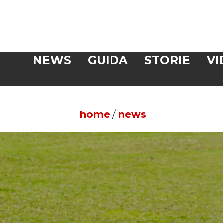
Veloce
NEWS
GUIDA
STORIE
VI
CERCA
home
/
news