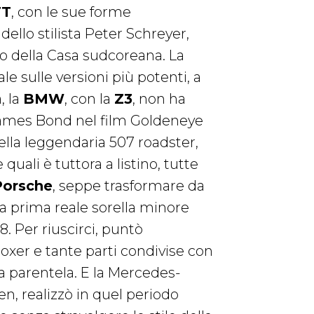
TT
, con le sue forme
 dello stilista Peter Schreyer,
eo della Casa sudcoreana. La
ale sulle versioni più potenti, a
, la
BMW
, con la
Z3
, non ha
James Bond nel film Goldeneye
della leggendaria 507 roadster,
quali è tuttora a listino, tutte
Porsche
, seppe trasformare da
la prima reale sorella minore
8. Per riuscirci, puntò
oxer e tante parti condivise con
oda parentela. E la Mercedes-
n, realizzò in quel periodo