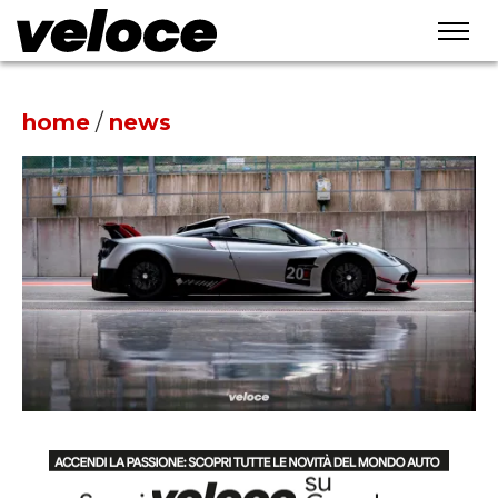
home
/
news