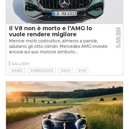
Il V8 non è morto e l’AMG lo
NEWS
vuole rendere migliore
Mentre molti costruttori, almeno a parole,
salutano gli otto cilindri, Mercedes AMG investe
ancora sul suo motore simbolo....
GALLERY
#AMG
#MERCEDES
#SUV
#V8