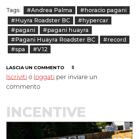
#Andrea Palma
#horacio pagani
Tags:
#Huyra Roadster BC
#hypercar
#pagani
#pagani huayra
#Pagani Huayra Roadster BC
#record
#spa
#V12
LASCIA UN COMMENTO
Iscriviti
o
loggati
per inviare un
commento
INCENTIVE