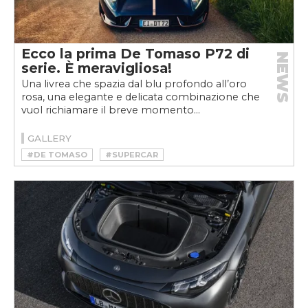
Ecco la prima De Tomaso P72 di
NEWS
serie. È meravigliosa!
Una livrea che spazia dal blu profondo all’oro
rosa, una elegante e delicata combinazione che
vuol richiamare il breve momento...
GALLERY
#DE TOMASO
#SUPERCAR